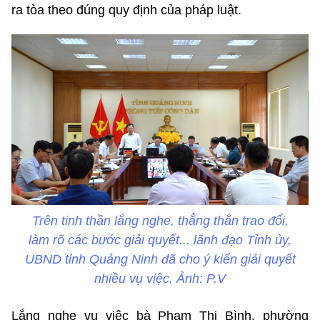
ra tòa theo đúng quy định của pháp luật.
Trên tinh thần lắng nghe, thẳng thắn trao đổi,
làm rõ các bước giải quyết... lãnh đạo Tỉnh ủy,
UBND tỉnh Quảng Ninh đã cho ý kiến giải quyết
nhiều vụ việc. Ảnh: P.V
Lắng nghe vụ việc bà Phạm Thị Bình, phường