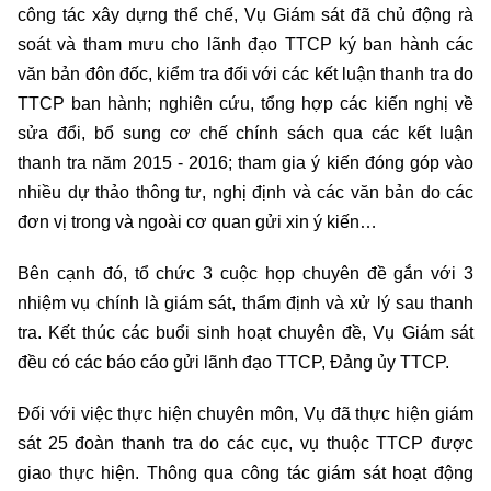
công tác xây dựng thể chế, Vụ Giám sát đã chủ động rà
soát và tham mưu cho lãnh đạo TTCP ký ban hành các
văn bản đôn đốc, kiểm tra đối với các kết luận thanh tra do
TTCP ban hành; nghiên cứu, tổng hợp các kiến nghị về
sửa đổi, bổ sung cơ chế chính sách qua các kết luận
thanh tra năm 2015 - 2016; tham gia ý kiến đóng góp vào
nhiều dự thảo thông tư, nghị định và các văn bản do các
đơn vị trong và ngoài cơ quan gửi xin ý kiến…
Bên cạnh đó, tổ chức 3 cuộc họp chuyên đề gắn với 3
nhiệm vụ chính là giám sát, thẩm định và xử lý sau thanh
tra. Kết thúc các buổi sinh hoạt chuyên đề, Vụ Giám sát
đều có các báo cáo gửi lãnh đạo TTCP, Đảng ủy TTCP.
Đối với việc thực hiện chuyên môn, Vụ đã thực hiện giám
sát 25 đoàn thanh tra do các cục, vụ thuộc TTCP được
giao thực hiện. Thông qua công tác giám sát hoạt động