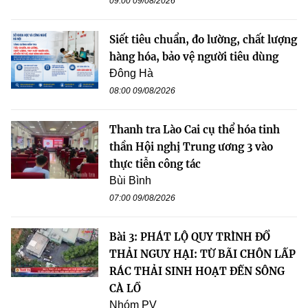
09:00 09/08/2026
Siết tiêu chuẩn, đo lường, chất lượng
hàng hóa, bảo vệ người tiêu dùng
Đông Hà
08:00 09/08/2026
Thanh tra Lào Cai cụ thể hóa tinh
thần Hội nghị Trung ương 3 vào
thực tiễn công tác
Bùi Bình
07:00 09/08/2026
Bài 3: PHÁT LỘ QUY TRÌNH ĐỔ
THẢI NGUY HẠI: TỪ BÃI CHÔN LẤP
RÁC THẢI SINH HOẠT ĐẾN SÔNG
CÀ LỒ
Nhóm PV