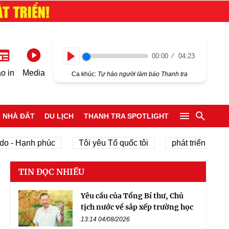
00:00
04:23
Play
o in
Media
Ca khúc:
Tự hào người làm báo Thanh tra
NHÀ ĐẤT
DU LỊCH
THANH TRA SPOTLIGHT
- Hạnh phúc
Tôi yêu Tổ quốc tôi
phát triển kinh tế t
TIN ĐỌC NHIỀU
Yêu cầu của Tổng Bí thư, Chủ
tịch nước về sắp xếp trường học
13:14 04/08/2026