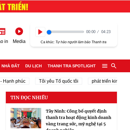
00:00
04:23
Play
o in
Media
Ca khúc:
Tự hào người làm báo Thanh tra
NHÀ ĐẤT
DU LỊCH
THANH TRA SPOTLIGHT
h phúc
Tôi yêu Tổ quốc tôi
phát triển kinh tế tư nhân
TIN ĐỌC NHIỀU
Tây Ninh: Công bố quyết định
thanh tra hoạt động kinh doanh
vàng trang sức, mỹ nghệ tại 5