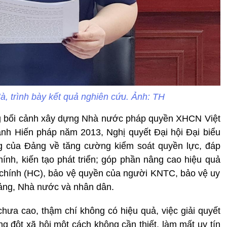
 trình bày kết quả nghiên cứu. Ảnh: TH
g bối cảnh xây dựng Nhà nước pháp quyền XHCN Việt
ành Hiến pháp năm 2013, Nghị quyết Đại hội Đại biểu
ng của Đảng về tăng cường kiểm soát quyền lực, đáp
nh, kiến tạo phát triển; góp phần nâng cao hiệu quả
h chính (HC), bảo vệ quyền của người KNTC, bảo vệ uy
Đảng, Nhà nước và nhân dân.
hưa cao, thậm chí không có hiệu quả, việc giải quyết
g đột xã hội một cách không cần thiết, làm mất uy tín