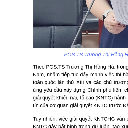
PGS.TS Trương Thị Hồng Hà,
Theo PGS.TS Trương Thị Hồng Hà, tron
Nam, nhằm tiếp tục đẩy mạnh việc thi h
toàn quốc lần thứ XIII và các chủ trươ
ứng yêu cầu xây dựng Chính phủ liêm chí
giải quyết khiếu nại, tố cáo (KNTC) hàn
tín của cơ quan giải quyết KNTC trước 
Tuy nhiên, việc giải quyết KNTCHC vẫn c
KNTC gây bất bình trong dư luận, tạo xun