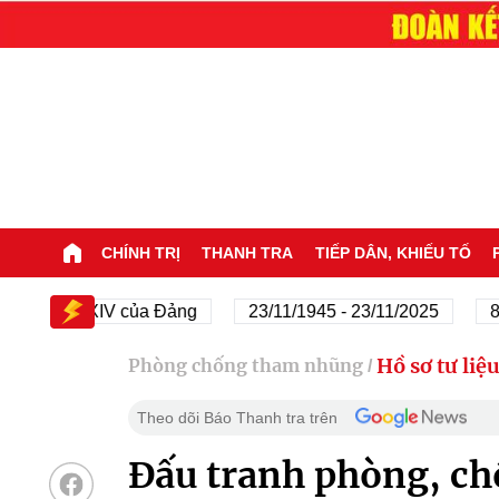
CHÍNH TRỊ
THANH TRA
TIẾP DÂN, KHIẾU TỐ
ại hội XIV của Đảng
23/11/1945 - 23/11/2025
80 nă
Hồ sơ tư liệ
Phòng chống tham nhũng
/
Theo dõi Báo Thanh tra trên
Đấu tranh phòng, ch