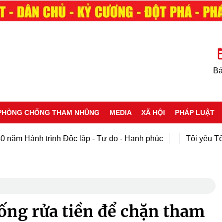
Bá
PHÒNG CHỐNG THAM NHŨNG
MEDIA
XÃ HỘI
PHÁP LUẬT
m Hành trình Độc lập - Tự do - Hạnh phúc
Tôi yêu Tổ quố
u
ống rửa tiền để chặn tham