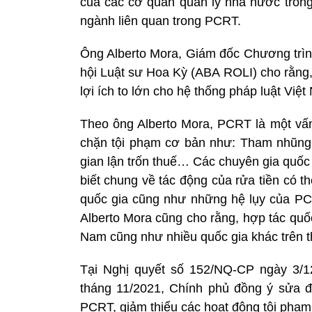
của các cơ quan quản lý nhà nước trong 
ngành liên quan trong PCRT.
Ông Alberto Mora, Giám đốc Chương trìn
hội Luật sư Hoa Kỳ (ABA ROLI) cho rằng, 
lợi ích to lớn cho hệ thống pháp luật Việt
Theo ông Alberto Mora, PCRT là một vấn
chặn tội phạm cơ bản như: Tham nhũng, 
gian lận trốn thuế… Các chuyên gia quốc
biết chung về tác động của rửa tiền có th
quốc gia cũng như những hệ lụy của PCR
Alberto Mora cũng cho rằng, hợp tác quốc 
Nam cũng như nhiều quốc gia khác trên th
Tại Nghị quyết số 152/NQ-CP ngày 3/1
tháng 11/2021, Chính phủ đồng ý sửa 
PCRT, giảm thiểu các hoạt động tội phạm r