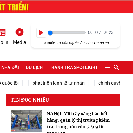
00:00
04:23
Play
o in
Media
Ca khúc:
Tự hào người làm báo Thanh tra
NHÀ ĐẤT
DU LỊCH
THANH TRA SPOTLIGHT
c tôi
phát triển kinh tế tư nhân
chính quyền địa phư
TIN ĐỌC NHIỀU
Hà Nội: Một cây xăng báo hết
hàng, quản lý thị trường kiểm
tra, trong bồn còn 5.409 lít