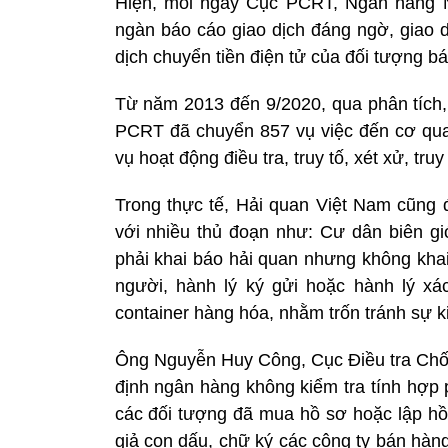
Hiện, mỗi ngày Cục PCRT, Ngân hàng N
ngàn báo cáo giao dịch đáng ngờ, giao dịc
dịch chuyển tiền điện tử của đối tượng b
Từ năm 2013 đến 9/2020, qua phân tích, 
PCRT đã chuyển 857 vụ việc đến cơ quan 
vụ hoạt động điều tra, truy tố, xét xử, tru
Trong thực tế, Hải quan Việt Nam cũng đ
với nhiều thủ đoạn như: Cư dân biên gi
phải khai báo hải quan nhưng không khai 
người, hành lý ký gửi hoặc hành lý xá
container hàng hóa, nhằm trốn tránh sự k
Ông Nguyễn Huy Công, Cục Điều tra Chốn
định ngân hàng không kiểm tra tính hợp 
các đối tượng đã mua hồ sơ hoặc lập h
giả con dấu, chữ ký các công ty bán hàn