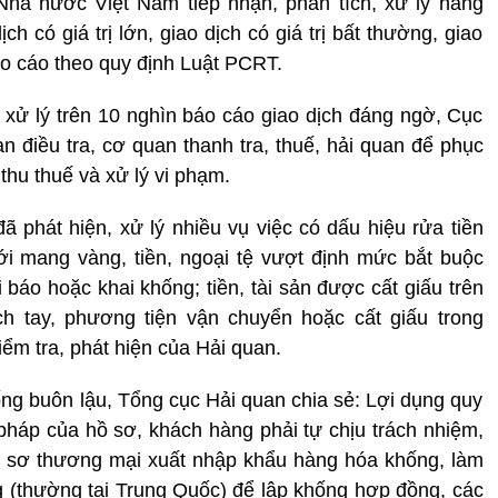
hà nước Việt Nam tiếp nhận, phân tích, xử lý hàng
h có giá trị lớn, giao dịch có giá trị bất thường, giao
áo cáo theo quy định Luật PCRT.
xử lý trên 10 nghìn báo cáo giao dịch đáng ngờ, Cục
điều tra, cơ quan thanh tra, thuế, hải quan để phục
y thu thuế và xử lý vi phạm.
ã phát hiện, xử lý nhiều vụ việc có dấu hiệu rửa tiền
ới mang vàng, tiền, ngoại tệ vượt định mức bắt buộc
báo hoặc khai khống; tiền, tài sản được cất giấu trên
ch tay, phương tiện vận chuyển hoặc cất giấu trong
iểm tra, phát hiện của Hải quan.
g buôn lậu, Tổng cục Hải quan chia sẻ: Lợi dụng quy
pháp của hồ sơ, khách hàng phải tự chịu trách nhiệm,
ồ sơ thương mại xuất nhập khẩu hàng hóa khống, làm
g (thường tại Trung Quốc) để lập khống hợp đồng, các