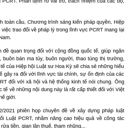
PCRT. Phân định rõ vai trò, trách nhiệm của các bộ,
h toàn cầu, Chương trình sáng kiến pháp quyền, Hiệp
việc trao đổi về pháp lý trong lĩnh vực PCRT mang lại
 Nam.
 đề quan trọng đối với cộng đồng quốc tế, giúp ngăn
buôn bán ma túy, buôn người, thao túng thị trường,
 tế của Hiệp hội Luật sư Hoa Kỳ sẽ chia sẻ những hiểu
ể gây ra đối với lĩnh vực tài chính, sự ổn định của các
T đối với xã hội và hệ thống kinh tế nói chung. Ông
tế về những nội dung này là rất cấp thiết đối với Việt
ế giới.
2/2021 phiên họp chuyên đề về xây dựng pháp luật
đổi Luật PCRT, nhằm nâng cao hiệu quả về công tác
ửa tiền, gian lận thuế, tham nhũng...