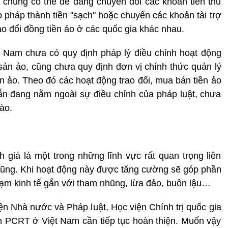
hi chúng có thể dễ dàng chuyển đổi các khoản tiền thu
pháp thành tiền "sạch" hoặc chuyển các khoản tài trợ
o đổi đồng tiền ảo ở các quốc gia khác nhau.
t Nam chưa có quy định pháp lý điều chỉnh hoạt động
i sản ảo, cũng chưa quy định đơn vị chính thức quản lý
sản ảo. Theo đó các hoạt động trao đổi, mua bán tiền ảo
 vẫn đang nằm ngoài sự điều chỉnh của pháp luật, chưa
ào.
giá là một trong những lĩnh vực rất quan trọng liên
hũng. Khi hoạt động này được tăng cường sẽ góp phần
phạm kinh tế gắn với tham nhũng, lừa đảo, buôn lậu…
n Nhà nước và Pháp luật, Học viện Chính trị quốc gia
h PCRT ở Việt Nam cần tiếp tục hoàn thiện. Muốn vậy