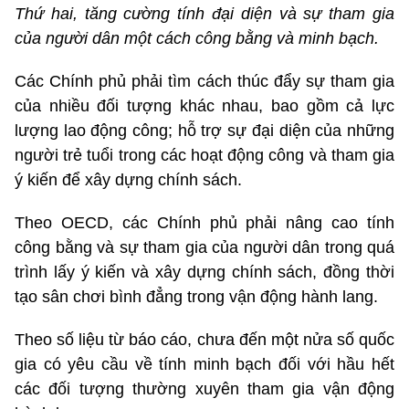
Thứ hai, tăng cường t
ính đ
ại diện v
à s
ự tham gia
của người d
ân m
ột c
ách công b
ằng v
à minh b
ạch.
Các Chính phủ phải tìm cách thúc đẩy sự tham gia
của nhiều đối tượng khác nhau, bao gồm cả lực
lượng lao động công; hỗ trợ sự đại diện của những
người trẻ tuổi trong các hoạt động công và tham gia
ý kiến để xây dựng chính sách.
Theo OECD, các Chính phủ phải nâng cao tính
công bằng và sự tham gia của người dân trong quá
trình lấy ý kiến và xây dựng chính sách, đồng thời
tạo sân chơi bình đẳng trong vận động hành lang.
Theo số liệu từ báo cáo, chưa đến một nửa số quốc
gia có yêu cầu về tính minh bạch đối với hầu hết
các đối tượng thường xuyên tham gia vận động