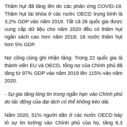
Thâm hụt đã tăng lên do các phản ứng COVID-19.
Thâm hụt tài khóa ở các nước OECD trung bình là
3,2% GDP vào năm 2019. Tất cả 26 quốc gia được
cung cấp dữ liệu cho năm 2020 đều có thâm hụt
ngân sách cao hơn năm 2019; 18 nước thâm hụt
hơn 5% GDP.
Nợ công cũng ghi nhận tăng: Trong 22 quốc gia là
thành viên EU và OECD, tổng nợ của Chính phủ đã
tăng từ 97% GDP vào năm 2019 lên 115% vào năm
2020.
-
Sự gia tăng l
òng tin trong ng
ắn hạn v
ào Chính ph
ủ
do
tác đ
ộ
ng c
ủ
a
đại dịch
có th
ể kh
ông kéo dài.
Năm 2020, 51% người dân ở các nước OECD bày
tỏ sự tin tưởng vào Chính phủ của họ, tăng 6,3