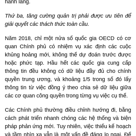
hành lang.
Th
ứ ba, tăng cường quản trị phải được ưu ti
ên đ
ể
giải quyết c
ác thách th
ức to
àn c
ầu.
Năm 2018, chỉ một nửa số quốc gia OECD có cơ
quan Chính phủ có nhiệm vụ xác định các cuộc
khủng hoảng mới, không thể dự đoán trước được
hoặc phức tạp. Hầu hết các quốc gia cung cấp
thông tin đều không có dữ liệu đầy đủ cho chính
quyền trung ương, và khoảng 1/5 trong số đó lấy
thông tin từ việc đồng ý theo chia sẻ dữ liệu giữa
các cơ quan công quyền trong từng vụ việc cụ thể.
Các Chính phủ thường điều chỉnh hướng đi, bằng
cách phát triển nhanh chóng các hệ thống và biện
pháp phản ứng mới. Tuy nhiên, việc thiếu kế hoạch
và tầm nhìn xa vẫn là một vấn đề đáng lo ngại. Để