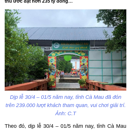
thu ước đạt hơn 235 tỷ đồng…
Dịp lễ 30/4 – 01/5 năm nay, tỉnh Cà Mau đã đón
trên 239.000 lượt khách tham quan, vui chơi giải trí.
Ảnh: C.T
Theo đó, dịp lễ 30/4 – 01/5 năm nay, tỉnh Cà Mau