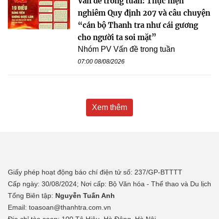
Vấn đề trong tuần: Thực hiện
nghiêm Quy định 207 và câu chuyện
“cán bộ Thanh tra như cái gương
cho người ta soi mặt”
Nhóm PV Vấn đề trong tuần
07:00 08/08/2026
Xem thêm
Giấy phép hoạt động báo chí điện tử số: 237/GP-BTTTT
Cấp ngày: 30/08/2024; Nơi cấp: Bộ Văn hóa - Thể thao và Du lịch
Tổng Biên tập:
Nguyễn Tuấn Anh
Email: toasoan@thanhtra.com.vn
Địa chỉ tòa soạn: 100 Tô Hiệu, Hà Đông, Hà Nội.