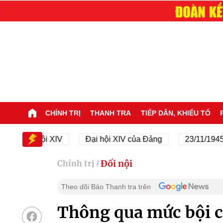
CHÍNH TRỊ
THANH TRA
TIẾP DÂN, KHIẾU TỐ
Đại hội XIV
Đại hội XIV của Đảng
23/11/1945 - 23/
Đối nội
Chính trị
/
Theo dõi Báo Thanh tra trên
Thông qua mức bội c