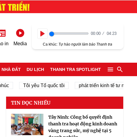
00:00
04:23
Play
o in
Media
Ca khúc:
Tự hào người làm báo Thanh tra
NHÀ ĐẤT
DU LỊCH
THANH TRA SPOTLIGHT
Tôi yêu Tổ quốc tôi
phát triển kinh tế tư nhân
c
TIN ĐỌC NHIỀU
Tây Ninh: Công bố quyết định
thanh tra hoạt động kinh doanh
vàng trang sức, mỹ nghệ tại 5