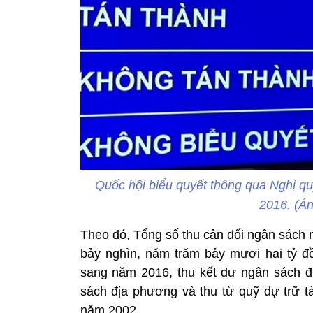
Quốc hội biểu quyết thông qua Nghị q
2016. (Ả
Theo đó, Tổng số thu cân đối ngân sách n
bảy nghìn, năm trăm bảy mươi hai tỷ 
sang năm 2016, thu kết dư ngân sách 
sách địa phương và thu từ quỹ dự trữ t
năm 2002.