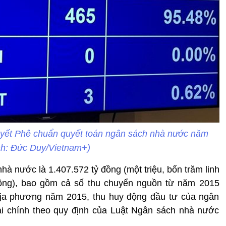
uyết Phê chuẩn quyết toán ngân sách nhà nước năm
nh: Đức Duy/Vietnam+)
hà nước là 1.407.572 tỷ đồng (một triệu, bốn trăm linh
đồng), bao gồm cả số thu chuyển nguồn từ năm 2015
địa phương năm 2015, thu huy động đầu tư của ngân
ài chính theo quy định của Luật Ngân sách nhà nước