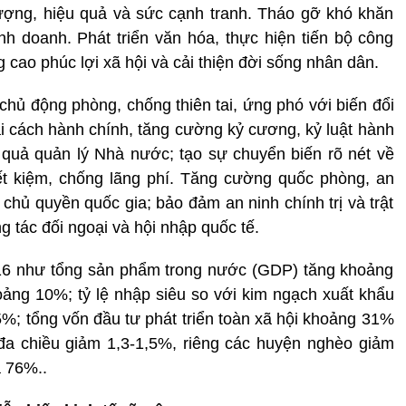
lượng, hiệu quả và sức cạnh tranh. Tháo gỡ khó khăn
nh doanh. Phát triển văn hóa, thực hiện tiến bộ công
 cao phúc lợi xã hội và cải thiện đời sống nhân dân.
chủ động phòng, chống thiên tai, ứng phó với biến đổi
i cách hành chính, tăng cường kỷ cương, kỷ luật hành
u quả quản lý Nhà nước; tạo sự chuyển biến rõ nét về
ết kiệm, chống lãng phí. Tăng cường quốc phòng, an
 chủ quyền quốc gia; bảo đảm an ninh chính trị và trật
g tác đối ngoại và hội nhập quốc tế.
016 như tổng sản phẩm trong nước (GDP) tăng khoảng
oảng 10%; tỷ lệ nhập siêu so với kim ngạch xuất khẩu
5%; tổng vốn đầu tư phát triển toàn xã hội khoảng 31%
đa chiều giảm 1,3-1,5%, riêng các huyện nghèo giảm
à 76%..