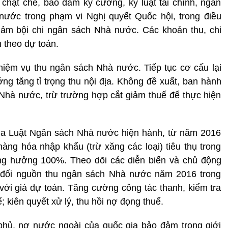
hặt chẽ, bảo đảm kỷ cương, kỷ luật tài chính, ngân
nước trong phạm vi Nghị quyết Quốc hội, trong điều
giảm bội chi ngân sách Nhà nước. Các khoản thu, chi
 theo dự toán.
nhiệm vụ thu ngân sách Nhà nước. Tiếp tục cơ cấu lại
 tăng tỉ trọng thu nội địa. Không đề xuất, ban hành
Nhà nước, trừ trường hợp cắt giảm thuế để thực hiện
ủa Luật Ngân sách Nhà nước hiện hành, từ năm 2016
 hàng hóa nhập khẩu (trừ xăng các loại) tiêu thụ trong
ng hưởng 100%. Theo dõi các diễn biến và chủ động
đối nguồn thu ngân sách Nhà nước năm 2016 trong
với giá dự toán. Tăng cường công tác thanh, kiểm tra
ế; kiên quyết xử lý, thu hồi nợ đọng thuế.
phủ, nợ nước ngoài của quốc gia bảo đảm trong giới