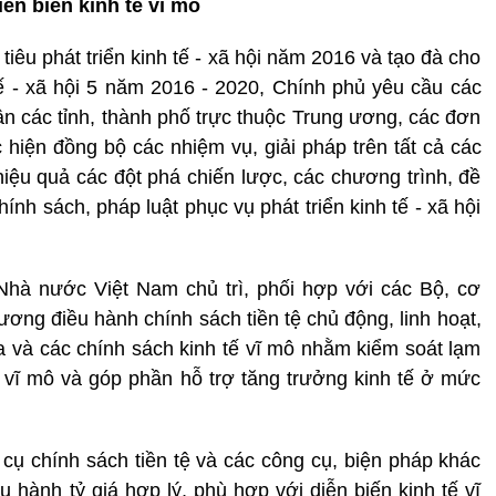
iễn biến kinh tế vĩ mô
tiêu phát triển kinh tế - xã hội năm 2016 và tạo đà cho
 tế - xã hội 5 năm 2016 - 2020, Chính phủ yêu cầu các
 các tỉnh, thành phố trực thuộc Trung ương, các đơn
c hiện đồng bộ các nhiệm vụ, giải pháp trên tất cả các
có hiệu quả các đột phá chiến lược, các chương trình, đề
ính sách, pháp luật phục vụ phát triển kinh tế - xã hội
hà nước Việt Nam chủ trì, phối hợp với các Bộ, cơ
ơng điều hành chính sách tiền tệ chủ động, linh hoạt,
óa và các chính sách kinh tế vĩ mô nhằm kiểm soát lạm
tế vĩ mô và góp phần hỗ trợ tăng trưởng kinh tế ở mức
ụ chính sách tiền tệ và các công cụ, biện pháp khác
ều hành tỷ giá hợp lý, phù hợp với diễn biến kinh tế vĩ