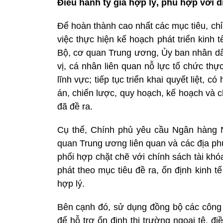
Điều hành tỷ giá hợp lý, phù hợp với d
Để hoàn thành cao nhất các mục tiêu, chỉ 
việc thực hiện kế hoạch phát triển kinh
Bộ, cơ quan Trung ương, Ủy ban nhân dân
vị, cá nhân liên quan nỗ lực tổ chức thự
lĩnh vực; tiếp tục triển khai quyết liệt, 
án, chiến lược, quy hoạch, kế hoạch và ch
đã đề ra.
Cụ thể, Chính phủ yêu cầu Ngân hàng N
quan Trung ương liên quan và các địa phư
phối hợp chặt chẽ với chính sách tài kh
phát theo mục tiêu đề ra, ổn định kinh 
hợp lý.
Bên cạnh đó, sử dụng đồng bộ các công c
để hỗ trợ ổn định thị trường ngoại tệ, đi