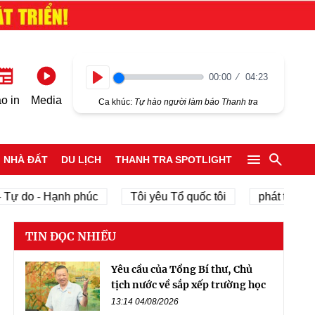
00:00
04:23
Play
o in
Media
Ca khúc:
Tự hào người làm báo Thanh tra
NHÀ ĐẤT
DU LỊCH
THANH TRA SPOTLIGHT
 do - Hạnh phúc
Tôi yêu Tổ quốc tôi
phát triển kinh 
TIN ĐỌC NHIỀU
Yêu cầu của Tổng Bí thư, Chủ
tịch nước về sắp xếp trường học
13:14 04/08/2026