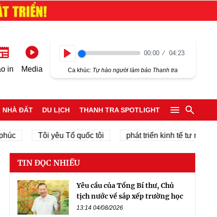
00:00
04:23
Play
o in
Media
Ca khúc:
Tự hào người làm báo Thanh tra
NHÀ ĐẤT
DU LỊCH
THANH TRA SPOTLIGHT
Tôi yêu Tổ quốc tôi
phát triển kinh tế tư nhân
TIN ĐỌC NHIỀU
Yêu cầu của Tổng Bí thư, Chủ
tịch nước về sắp xếp trường học
13:14 04/08/2026