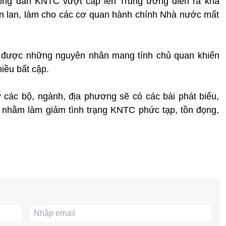
 công dân KNTC vượt cấp lên Trung ương diễn ra khá
ràn lan, làm cho các cơ quan hành chính Nhà nước mất
ra được những nguyên nhân mang tính chủ quan khiến
iều bất cập.
 các bộ, ngành, địa phương sẽ có các bài phát biểu,
p nhằm làm giảm tình trạng KNTC phức tạp, tồn đọng,