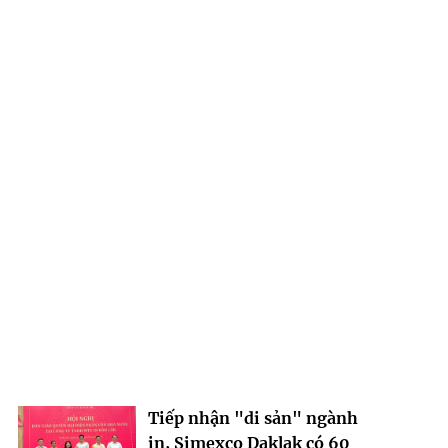
Tiếp nhận "di sản" ngành
in, Simexco Daklak có 60