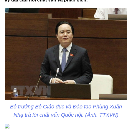
Bộ trưởng Bộ Giáo dục và Đào tạo Phùng Xuân
Nhạ trả lời chất vấn Quốc hội. (Ảnh: TTXVN)