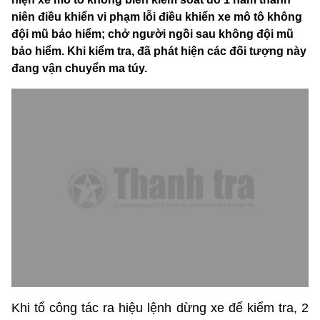
niên điều khiển vi phạm lỗi điều khiển xe mô tô không
đội mũ bảo hiểm; chở người ngồi sau không đội mũ
bảo hiểm. Khi kiểm tra, đã phát hiện các đối tượng này
đang vận chuyển ma túy.
Khi tổ công tác ra hiệu lệnh dừng xe để kiểm tra, 2