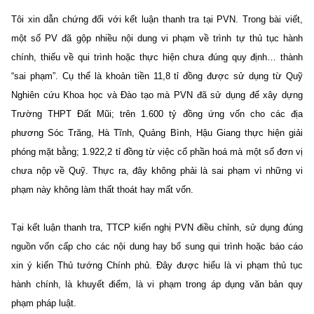
Tôi xin dẫn chứng đối với kết luận thanh tra tại PVN. Trong bài viết,
một số PV đã gộp nhiều nội dung vi phạm về trình tự thủ tục hành
chính, thiếu về qui trình hoặc thực hiện chưa đúng quy định… thành
“sai phạm”. Cụ thể là khoản tiền 11,8 tỉ đồng được sử dụng từ Quỹ
Nghiên cứu Khoa học và Đào tạo mà PVN đã sử dụng để xây dựng
Trường THPT Đất Mũi; trên 1.600 tỷ đồng ứng vốn cho các địa
phương Sóc Trăng, Hà Tĩnh, Quảng Bình, Hậu Giang thực hiện giải
phóng mặt bằng; 1.922,2 tỉ đồng từ việc cổ phần hoá mà một số đơn vị
chưa nộp về Quỹ. Thực ra, đây không phải là sai phạm vì những vi
phạm này không làm thất thoát hay mất vốn.
Tại kết luận thanh tra, TTCP kiến nghị PVN điều chỉnh, sử dụng đúng
nguồn vốn cấp cho các nội dung hay bổ sung qui trình hoặc báo cáo
xin ý kiến Thủ tướng Chính phủ. Đây được hiểu là vi phạm thủ tục
hành chính, là khuyết điểm, là vi phạm trong áp dụng văn bản quy
phạm pháp luật.