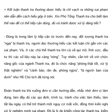
+ Kết luận thanh tra thường được hiểu là chỉ vạch ra những sai phạm
nên dẫn đến cách hiểu gộp ở trên. Xin Phó Tổng Thanh tra cho biết làm
thế nào để có thể tiếp cận đúng, đủ và tránh được xử lý đáng tiếc?
- Đúng là trong tâm lý tiếp cận từ trước đến nay, đối tượng thanh tra
“ngại” bị thanh tra, người đọc thường hiểu các kết luận chỉ gắn với các
sai phạm. Và, ở các chủ thể thanh tra lớn cả về qui mô, lĩnh vực, đầu
tư thì các số liệu này lại càng “nóng”. Tuy nhiên, cần trở về với chức
năng gốc của ngành Thanh tra, đó là chức năng “phòng thật tốt, xử lý
thật nghiêm” và “cảnh báo, răn đe, phòng ngừa”, “là người bạn của
dưới” như Hồ Chủ tịch đã từng nói.
Đoàn thanh tra khi xuống đơn vị cần hướng dẫn, nhắc nhở đơn vị làm
đúng, làm đầy đủ các qui định, trình tự, tránh cho việc làm thiếu, làm
tắt lâu ngày có thể trở thành một nguy cơ mất vốn, đồng thời kiến nghị
xử lý nghiêm minh sai phạm. Đó là lý do khiến công tác thanh tra, kiểm