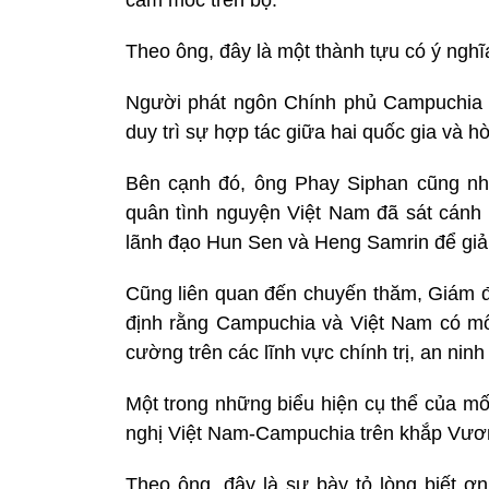
Theo ông, đây là một thành tựu có ý nghĩ
Người phát ngôn Chính phủ Campuchia nêu
duy trì sự hợp tác giữa hai quốc gia và h
Bên cạnh đó, ông Phay Siphan cũng n
quân tình nguyện Việt Nam đã sát cánh 
lãnh đạo Hun Sen và Heng Samrin để giả
Cũng liên quan đến chuyến thăm, Giám 
định rằng Campuchia và Việt Nam có mối
cường trên các lĩnh vực chính trị, an nin
Một trong những biểu hiện cụ thể của m
nghị Việt Nam-Campuchia trên khắp Vươn
Theo ông, đây là sự bày tỏ lòng biết ơ