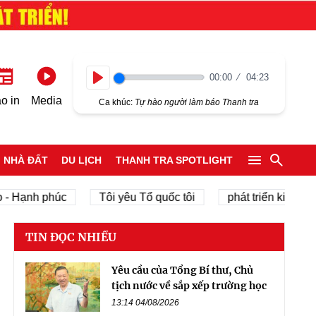
00:00
04:23
Play
o in
Media
Ca khúc:
Tự hào người làm báo Thanh tra
NHÀ ĐẤT
DU LỊCH
THANH TRA SPOTLIGHT
nh phúc
Tôi yêu Tổ quốc tôi
phát triển kinh tế tư nh
TIN ĐỌC NHIỀU
Yêu cầu của Tổng Bí thư, Chủ
tịch nước về sắp xếp trường học
13:14 04/08/2026