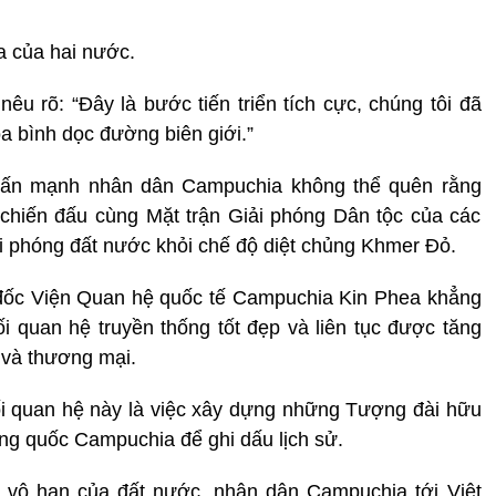
a của hai nước.
 rõ: “Đây là bước tiến triển tích cực, chúng tôi đã
òa bình dọc đường biên giới.”
hấn mạnh nhân dân Campuchia không thể quên rằng
chiến đấu cùng Mặt trận Giải phóng Dân tộc của các
i phóng đất nước khỏi chế độ diệt chủng Khmer Đỏ.
đốc Viện Quan hệ quốc tế Campuchia Kin Phea khẳng
 quan hệ truyền thống tốt đẹp và liên tục được tăng
h và thương mại.
ối quan hệ này là việc xây dựng những Tượng đài hữu
g quốc Campuchia để ghi dấu lịch sử.
n vô hạn của đất nước, nhân dân Campuchia tới Việt