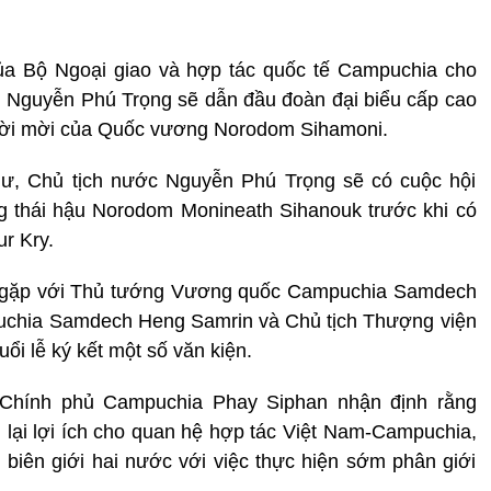
a Bộ Ngoại giao và hợp tác quốc tế Campuchia cho
m Nguyễn Phú Trọng sẽ dẫn đầu đoàn đại biểu cấp cao
lời mời của Quốc vương Norodom Sihamoni.
hư, Chủ tịch nước Nguyễn Phú Trọng sẽ có cuộc hội
 thái hậu Norodom Monineath Sihanouk trước khi có
r Kry.
c gặp với Thủ tướng Vương quốc Campuchia Samdech
uchia Samdech Heng Samrin và Chủ tịch Thượng viện
 lễ ký kết một số văn kiện.
 Chính phủ Campuchia Phay Siphan nhận định rằng
ại lợi ích cho quan hệ hợp tác Việt Nam-Campuchia,
g biên giới hai nước với việc thực hiện sớm phân giới