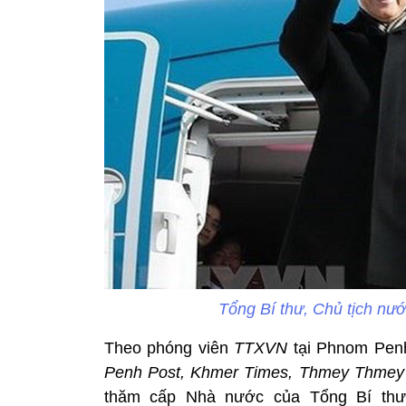
Tổng Bí thư, Chủ tịch n
Theo phóng viên
TTXVN
tại Phnom Penh
Penh Post, Khmer Times, Thmey Thmey
thăm cấp Nhà nước của Tổng Bí thư