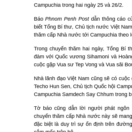
Campuchia trong hai ngày 25 và 26/2.
Báo
Phnom Penh Post
dẫn thông cáo củ
biết Tổng Bí thư, Chủ tịch nước Việt Na
thăm cấp Nhà nước tới Campuchia theo 
Trong chuyến thăm hai ngày, Tổng Bí t
đàm với Quốc vương Sihamoni và Hoàng
cuộc gặp Vua sư Tep Vong và Vua sãi Bou
Nhà lãnh đạo Việt Nam cũng sẽ có cuộ
Techo Hun Sen, Chủ tịch Quốc hội Camp
Campuchia Samdech Say Chhum trong buổi
Tờ báo cũng dẫn lời người phát ngôn
chuyến thăm cấp Nhà nước này sẽ mang l
đặc biệt là duy trì sự ổn định trên đườn
cắm mốc trên bộ.