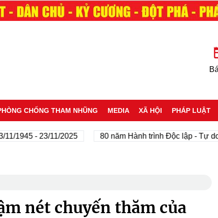
Bá
PHÒNG CHỐNG THAM NHŨNG
MEDIA
XÃ HỘI
PHÁP LUẬT
945 - 23/11/2025
80 năm Hành trình Độc lập - Tự do - Hạ
ậm nét chuyến thăm của