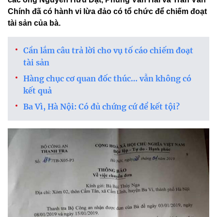
Chính đã có hành vi lừa đảo có tổ chức để chiếm đoạt
tài sản của bà.
Cần lắm câu trả lời cho vụ tố cáo chiếm đoạt
tài sản
Hàng chục cơ quan đốc thúc… vẫn không có
kết quả
Ba Vì, Hà Nội: Có đủ chứng cứ để kết tội?