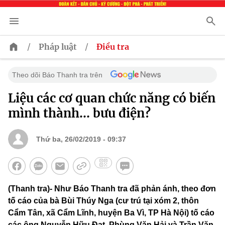
/
/
Pháp luật
Điều tra
Theo dõi Báo Thanh tra trên
Liệu các cơ quan chức năng có biến
mình thành… bưu điện?
Thứ ba, 26/02/2019 - 09:37
(Thanh tra)- Như Báo Thanh tra đã phản ánh, theo đơn
tố cáo của bà Bùi Thúy Nga (cư trú tại xóm 2, thôn
Cẩm Tân, xã Cẩm Lĩnh, huyện Ba Vì, TP Hà Nội) tố cáo
các ông Nguyễn Hữu Đạt, Phùng Văn Hải và Trần Văn