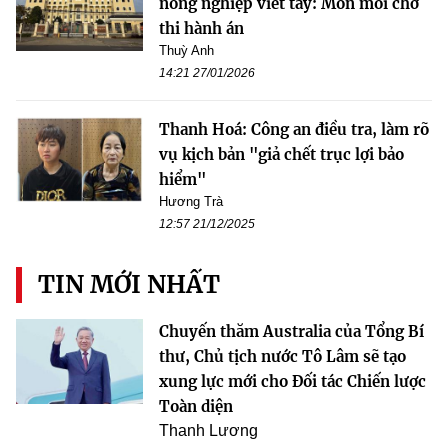
nông nghiệp viết tay: Mòn mỏi chờ
thi hành án
Thuỳ Anh
14:21 27/01/2026
Thanh Hoá: Công an điều tra, làm rõ
vụ kịch bản "giả chết trục lợi bảo
hiểm"
Hương Trà
12:57 21/12/2025
TIN MỚI NHẤT
Chuyến thăm Australia của Tổng Bí
thư, Chủ tịch nước Tô Lâm sẽ tạo
xung lực mới cho Đối tác Chiến lược
Toàn diện
Thanh Lương