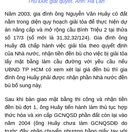
Thủ Đức giải quyết. Ảnh: Hà Lan
Năm 2003, gia đình ông Nguyễn Văn Huây có đất
nằm trong diện quy hoạch giải tỏa để thực hiện dự
án nâng cấp và mở rộng cầu Bình Triệu 2 tại thửa
số 17/3 (số mới là 31,32,32/124). Gia đình ông
Huây đã chấp hành việc giải tỏa theo quyết định
của Nhà nước, nhận tiền đền bù cho việc bị giải tỏa
lấy mặt bằng làm cầu đường với yêu cầu nếu
UBND TP HCM có xem xét lại giá đền bù thì gia
đình ông Huây phải được nhận phần Nhà nước đền
bù bổ sung này.
Sau khi bàn giao mặt bằng thi công và nhận tiền
đền bù đợt 1, ông Huây tiến hành làm thủ tục hợp
thức hóa và xin cấp GCNQSD phần đất còn lại vào
năm 2004 (ông Huây chưa làm GCNQSDĐ do
trước đây nhận chuyển nhượng bằng giấy tay với