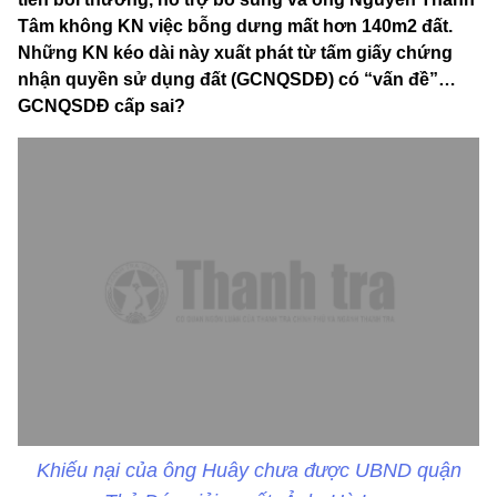
Tâm không KN việc bỗng dưng mất hơn 140m2 đất.
Những KN kéo dài này xuất phát từ tấm giấy chứng
nhận quyền sử dụng đất (GCNQSDĐ) có “vấn đề”…
GCNQSDĐ cấp sai?
Khiếu nại của ông Huây chưa được UBND quận