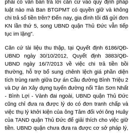
phải có văn bản trả lời căn cứ vào quy định pháp
luật nào mà Ban BTGPMT có quyền giữ và không
chi trả số tiền trên? Đến nay, gia đình tôi đã gửi đơn
KN lần thứ 5, song UBND quận Thủ Đức vẫn tiếp
tục im lặng”.
Căn cứ tài liệu thu thập, tại Quyết định 6186/QĐ-
UBND ngày 30/10/2012, Quyết định 3883/QĐ-
UBND ngày 16/7/2013 về việc chi trả tiền bồi
thường, hỗ trợ bổ sung chênh lệch giá phần diện
tích trùng ranh giữa Dự án Cầu đường Bình Triệu 2
và Dự án Xây dựng tuyến đường nối Tân Sơn Nhất
- Bình Lợi - Vành đai ngoài, UBND quận Thủ Đức
cũng chỉ đưa ra được lý do có đơn tranh chấp và
việc thụ lý khởi kiện của ông Tâm đối với ông Huây
của TAND quận Thủ Đức để giải thích cho việc giữ
tiền. UBND quận chưa đưa ra được cơ sở pháp lý,