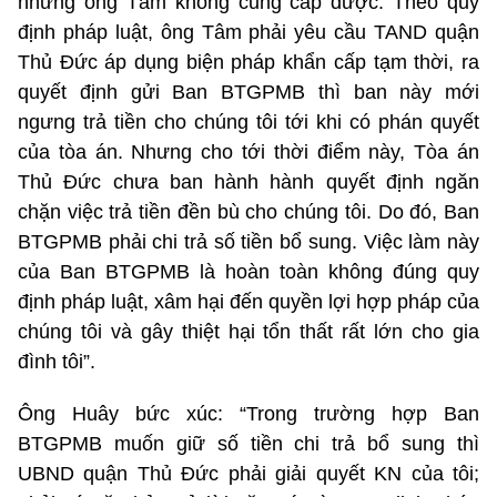
nhưng ông Tâm không cung cấp được. Theo quy
định pháp luật, ông Tâm phải yêu cầu TAND quận
Thủ Đức áp dụng biện pháp khẩn cấp tạm thời, ra
quyết định gửi Ban BTGPMB thì ban này mới
ngưng trả tiền cho chúng tôi tới khi có phán quyết
của tòa án. Nhưng cho tới thời điểm này, Tòa án
Thủ Đức chưa ban hành hành quyết định ngăn
chặn việc trả tiền đền bù cho chúng tôi. Do đó, Ban
BTGPMB phải chi trả số tiền bổ sung. Việc làm này
của Ban BTGPMB là hoàn toàn không đúng quy
định pháp luật, xâm hại đến quyền lợi hợp pháp của
chúng tôi và gây thiệt hại tổn thất rất lớn cho gia
đình tôi”.
Ông Huây bức xúc: “Trong trường hợp Ban
BTGPMB muốn giữ số tiền chi trả bổ sung thì
UBND quận Thủ Đức phải giải quyết KN của tôi;