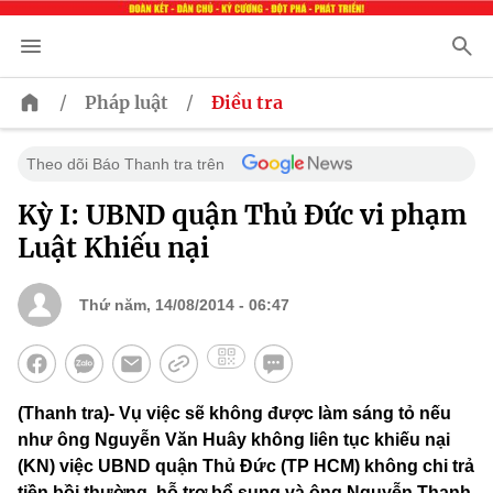
/
/
Pháp luật
Điều tra
Theo dõi Báo Thanh tra trên
Kỳ I: UBND quận Thủ Đức vi phạm
Luật Khiếu nại
Thứ năm, 14/08/2014 - 06:47
(Thanh tra)- Vụ việc sẽ không được làm sáng tỏ nếu
như ông Nguyễn Văn Huây không liên tục khiếu nại
(KN) việc UBND quận Thủ Đức (TP HCM) không chi trả
tiền bồi thường, hỗ trợ bổ sung và ông Nguyễn Thanh