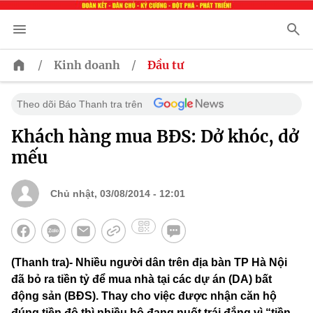
/
/
Kinh doanh
Đầu tư
Theo dõi Báo Thanh tra trên
Khách hàng mua BĐS: Dở khóc, dở
mếu
Chủ nhật, 03/08/2014 - 12:01
(Thanh tra)- Nhiều người dân trên địa bàn TP Hà Nội
đã bỏ ra tiền tỷ để mua nhà tại các dự án (DA) bất
động sản (BĐS). Thay cho việc được nhận căn hộ
đúng tiền độ thì nhiều hộ đang nuốt trái đắng vì “tiền