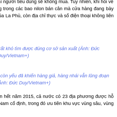
hì người tiêu dùng sẽ không mua. Tuy nhiên, khi hỏi về
g trong các bao nilon bán cân mà cửa hàng đang bày
của La Phù, còn địa chỉ thực và số điện thoại không liên
 rất khó tìm được đúng cơ sở sản xuất (Ảnh: Đức
uy/Vietnam+)
còn yếu đã khiến hàng giả, hàng nhái vẫn lũng đoạn
(Ảnh: Đức Duy/Vietnam+)
n hết năm 2015, cả nước có 23 địa phương được hỗ
am cố định, trong đó ưu tiên khu vực vùng sâu, vùng