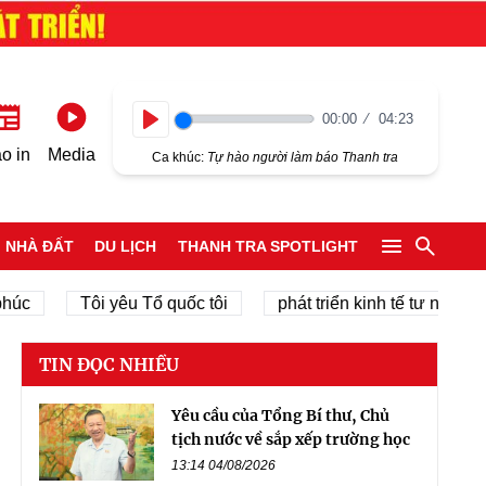
00:00
04:23
Play
o in
Media
Ca khúc:
Tự hào người làm báo Thanh tra
NHÀ ĐẤT
DU LỊCH
THANH TRA SPOTLIGHT
Tôi yêu Tổ quốc tôi
phát triển kinh tế tư nhân
c
TIN ĐỌC NHIỀU
Yêu cầu của Tổng Bí thư, Chủ
tịch nước về sắp xếp trường học
13:14 04/08/2026