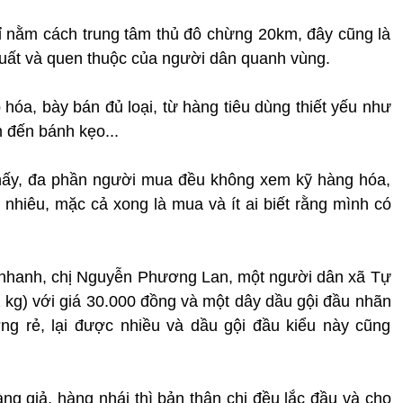
ỉ nằm cách trung tâm thủ đô chừng 20km, đây cũng là
uất và quen thuộc của người dân quanh vùng.
hóa, bày bán đủ loại, từ hàng tiêu dùng thiết yếu như
 đến bánh kẹo...
thấy, đa phần người mua đều không xem kỹ hàng hóa,
nhiêu, mặc cả xong là mua và ít ai biết rằng mình có
ất nhanh, chị Nguyễn Phương Lan, một người dân xã Tự
2 kg) với giá 30.000 đồng và một dây dầu gội đầu nhãn
ng rẻ, lại được nhiều và dầu gội đầu kiểu này cũng
ng giả, hàng nhái thì bản thân chị đều lắc đầu và cho