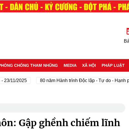
Bá
PHÒNG CHỐNG THAM NHŨNG
MEDIA
XÃ HỘI
PHÁP LUẬT
/11/2025
80 năm Hành trình Độc lập - Tự do - Hạnh phúc
hôn: Gập ghềnh chiếm lĩnh