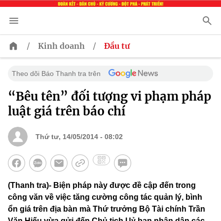
/
/
Kinh doanh
Đầu tư
Theo dõi Báo Thanh tra trên
“Bêu tên” đối tượng vi phạm pháp
luật giá trên báo chí
Thứ tư, 14/05/2014 - 08:02
(Thanh tra)- Biện pháp này được đề cập đến trong
công văn về việc tăng cường công tác quản lý, bình
ổn giá trên địa bàn mà Thứ trưởng Bộ Tài chính Trần
Văn Hiếu vừa gửi đến Chủ tịch Uỷ ban nhân dân các