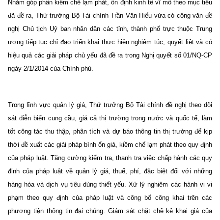
Nhằm góp phần kiềm chế lạm phát, ổn định kinh tế vĩ mô theo mục tiêu
đã đề ra, Thứ trưởng Bộ Tài chính Trần Văn Hiếu vừa có công văn đề
nghị Chủ tịch Uỷ ban nhân dân các tỉnh, thành phố trực thuộc Trung
ương tiếp tục chỉ đạo triển khai thực hiện nghiêm túc, quyết liệt và có
hiệu quả các giải pháp chủ yếu đã đề ra trong Nghị quyết số 01/NQ-CP
ngày 2/1/2014 của Chính phủ.
Trong lĩnh vực quản lý giá, Thứ trưởng Bộ Tài chính đề nghị theo dõi
sát diễn biến cung cầu, giá cả thị trường trong nước và quốc tế, làm
tốt công tác thu thập, phân tích và dự báo thông tin thị trường để kịp
thời đề xuất các giải pháp bình ổn giá, kiềm chế lạm phát theo quy định
của pháp luật. Tăng cường kiểm tra, thanh tra việc chấp hành các quy
định của pháp luật về quản lý giá, thuế, phí, đặc biệt đối với những
hàng hóa và dịch vụ tiêu dùng thiết yếu. Xử lý nghiêm các hành vi vi
phạm theo quy định của pháp luật và công bố công khai trên các
phương tiện thông tin đại chúng. Giám sát chặt chẽ kê khai giá của