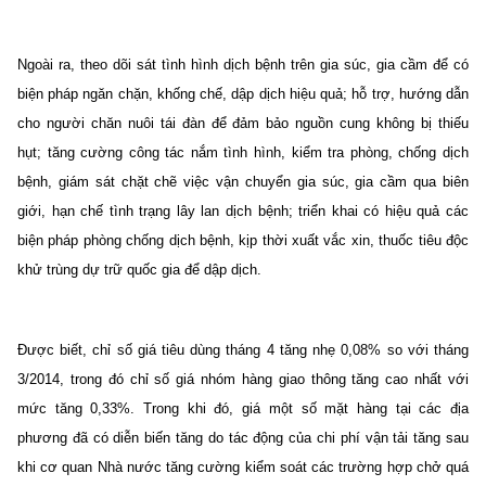
Ngoài ra, theo dõi sát tình hình dịch bệnh trên gia súc, gia cầm để có
biện pháp ngăn chặn, khống chế, dập dịch hiệu quả; hỗ trợ, hướng dẫn
cho người chăn nuôi tái đàn để đảm bảo nguồn cung không bị thiếu
hụt; tăng cường công tác nắm tình hình, kiểm tra phòng, chống dịch
bệnh, giám sát chặt chẽ việc vận chuyển gia súc, gia cầm qua biên
giới, hạn chế tình trạng lây lan dịch bệnh; triển khai có hiệu quả các
biện pháp phòng chống dịch bệnh, kịp thời xuất vắc xin, thuốc tiêu độc
khử trùng dự trữ quốc gia để dập dịch.
Được biết, chỉ số giá tiêu dùng tháng 4 tăng nhẹ 0,08% so với tháng
3/2014, trong đó chỉ số giá nhóm hàng giao thông tăng cao nhất với
mức tăng 0,33%. Trong khi đó, giá một số mặt hàng tại các địa
phương đã có diễn biến tăng do tác động của chi phí vận tải tăng sau
khi cơ quan Nhà nước tăng cường kiểm soát các trường hợp chở quá