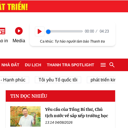
00:00
04:23
Play
o in
Media
Ca khúc:
Tự hào người làm báo Thanh tra
NHÀ ĐẤT
DU LỊCH
THANH TRA SPOTLIGHT
Hạnh phúc
Tôi yêu Tổ quốc tôi
phát triển kinh tế tư n
TIN ĐỌC NHIỀU
Yêu cầu của Tổng Bí thư, Chủ
tịch nước về sắp xếp trường học
13:14 04/08/2026