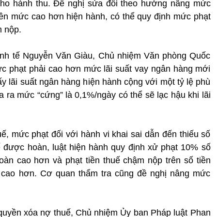
 cho hành thu. Đề nghị sửa đổi theo hướng nâng mức
 lên mức cao hơn hiện hành, có thể quy định mức phạt
m nộp.
Kinh tế Nguyễn Văn Giàu, Chủ nhiệm Văn phòng Quốc
c phạt phải cao hơn mức lãi suất vay ngân hàng mới
y lãi suất ngân hàng hiện hành cộng với một tỷ lệ phù
 ra mức “cứng” là 0,1%/ngày có thể sẽ lạc hậu khi lãi
ế, mức phạt đối với hành vi khai sai dẫn đến thiếu số
uế được hoàn, luật hiện hành quy định xử phạt 10% số
 hoàn cao hơn và phạt tiền thuế chậm nộp trên số tiền
n cao hơn. Cơ quan thẩm tra cũng đề nghị nâng mức
 quyền xóa nợ thuế, Chủ nhiệm Ủy ban Pháp luật Phan