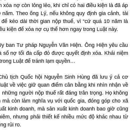
n xóa nợ còn lỏng lẻo, khi chỉ có hai điều kiện là đã áp
năm. Theo ông Lý, nếu không quy định gia cảnh, tài
 để kéo dài thời gian nộp thuế, vì “cứ quá 10 năm là
điều kiện để xóa nợ cụ thể hơn ngay trong Luật này.
Ủy ban Tư pháp Nguyễn Văn Hiện. Ông Hiện yêu cầu
 số nợ tối đa cấp đó được quyết định xóa. Khái niệm
y trong Luật để tránh lạm quyền…
 Chủ tịch Quốc hội Nguyễn Sinh Hùng đã lưu ý cả cơ
uật về việc giữ quan điểm cân bằng khi nhìn nhận về
, những người nộp thuế rất đáng trân trọng. Họ không
h mà còn làm nghĩa vụ với quốc gia, đóng góp cho xã
xuất kinh doanh, mà sản xuất kinh doanh bao giờ cũng
nghiêm, nhưng phải thiết kế nhiều mức độ khác nhau từ
ng rủi ro.