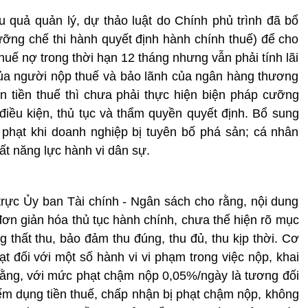
 quả quản lý, dự thảo luật do Chính phủ trình đã bổ
ỡng chế thi hành quyết định hành chính thuế) để cho
uế nợ trong thời hạn 12 tháng nhưng vẫn phải tính lãi
của người nộp thuế và bảo lãnh của ngân hàng thương
 tiền thuế thì chưa phải thực hiện biện pháp cưỡng
 điều kiện, thủ tục và thẩm quyền quyết định. B
ổ sung
 phạt khi doanh nghiệp bị tuyên bố phá sản; cá nhân
mất năng lực hành vi dân sự.
rực Ủy ban Tài chính - Ngân sách cho rằng, nội dung
đơn giản hóa thủ tục hành chính, chưa thể hiện rõ mục
 thất thu, bảo đảm thu đúng, thu đủ, thu kịp thời. Cơ
t đối với một số hành vi vi phạm trong việc nộp, khai
rằng, với mức phạt chậm nộp 0,05%/ngày là tương đối
iếm dụng tiền thuế, chấp nhận bị phạt chậm nộp, không