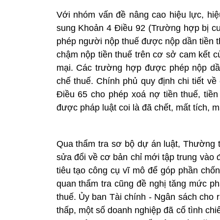
Với nhóm vấn đề nâng cao hiệu lực, hiệu
sung Khoản 4 Điều 92 (Trường hợp bị cư
phép người nộp thuế được nộp dần tiền th
chậm nộp tiền thuế trên cơ sở cam kết 
mại. Các trường hợp được phép nộp dần
chế thuế. Chính phủ quy định chi tiết về
Điều 65 cho phép xoá nợ tiền thuế, tiền
được pháp luật coi là đã chết, mất tích, 
Qua thẩm tra sơ bộ dự án luật, Thường t
sửa đổi về cơ bản chỉ mới tập trung vào 
tiêu tạo công cụ vĩ mô để góp phần chống
quan thẩm tra cũng đề nghị tăng mức phạ
thuế. Ủy ban Tài chính - Ngân sách cho 
thấp, một số doanh nghiệp đã cố tình ch