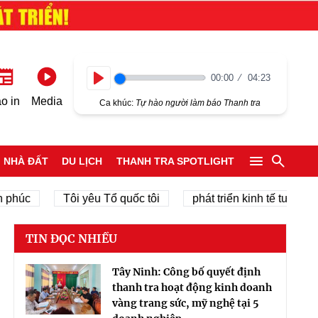
00:00
04:23
Play
o in
Media
Ca khúc:
Tự hào người làm báo Thanh tra
NHÀ ĐẤT
DU LỊCH
THANH TRA SPOTLIGHT
úc
Tôi yêu Tổ quốc tôi
phát triển kinh tế tư nhân
TIN ĐỌC NHIỀU
Tây Ninh: Công bố quyết định
thanh tra hoạt động kinh doanh
vàng trang sức, mỹ nghệ tại 5