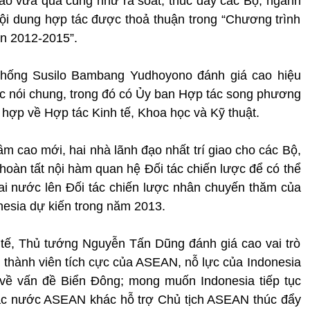
cao vừa qua cũng như rà soát, thúc đẩy các Bộ, ngành
nội dung hợp tác được thoả thuận trong “Chương trình
ạn 2012-2015”.
hống Susilo Bambang Yudhoyono đánh giá cao hiệu
c nói chung, trong đó có Ủy ban Hợp tác song phương
hợp về Hợp tác Kinh tế, Khoa học và Kỹ thuật.
ầm cao mới, hai nhà lãnh đạo nhất trí giao cho các Bộ,
hoàn tất nội hàm quan hệ Đối tác chiến lược để có thể
ai nước lên Đối tác chiến lược nhân chuyến thăm của
esia dự kiến trong năm 2013.
 tế, Thủ tướng Nguyễn Tấn Dũng đánh giá cao vai trò
ột thành viên tích cực của ASEAN, nỗ lực của Indonesia
 về vấn đề Biển Đông; mong muốn Indonesia tiếp tục
 các nước ASEAN khác hỗ trợ Chủ tịch ASEAN thúc đẩy