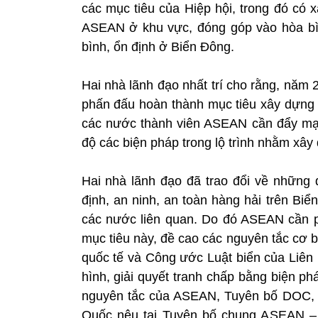
các mục tiêu của Hiệp hội, trong đó có 
ASEAN ở khu vực, đóng góp vào hòa bình
bình, ổn định ở Biển Đông.
Hai nhà lãnh đạo nhất trí cho rằng, năm 
phấn đấu hoàn thành mục tiêu xây dựng
các nước thành viên ASEAN cần đẩy mạnh
độ các biện pháp trong lộ trình nhằm xâ
Hai nhà lãnh đạo đã trao đổi về những 
định, an ninh, an toàn hàng hải trên Bi
các nước liên quan. Do đó ASEAN cần ph
mục tiêu này, đề cao các nguyên tắc cơ bả
quốc tế và Công ước Luật biển của Liên
hình, giải quyết tranh chấp bằng biện p
nguyên tắc của ASEAN, Tuyên bố DOC, 
Quốc nêu tại Tuyên bố chung ASEAN –