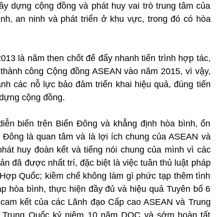
xây dựng cộng đồng và phát huy vai trò trung tâm của
, an ninh và phát triển ở khu vực, trong đó có hòa
2013 là năm then chốt để đẩy nhanh tiến trình hợp tác,
 thành công Cộng đồng ASEAN vào năm 2015, vì vậy,
 các nỗ lực bảo đảm triển khai hiệu quả, đúng tiến
y dựng cộng đồng.
diễn biến trên Biển Đông và khẳng định hòa bình, ổn
ển Đông là quan tâm và là lợi ích chung của ASEAN và
át huy đoàn kết và tiếng nói chung của mình vì các
n đã được nhất trí, đặc biệt là việc tuân thủ luật pháp
 Hợp Quốc; kiềm chế không làm gì phức tạp thêm tình
háp hòa bình, thực hiện đầy đủ và hiệu quả Tuyên bố 6
cam kết của các Lãnh đạo Cấp cao ASEAN và Trung
 Trung Quốc kỷ niệm 10 năm DOC và sớm hoàn tất