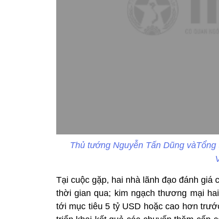
Thủ tướng Nguyễn Tấn Dũng vàTổng 
Tại cuộc gặp, hai nhà lãnh đạo đánh giá
thời gian qua; kim ngạch thương mại h
tới mục tiêu 5 tỷ USD hoặc cao hơn trướ