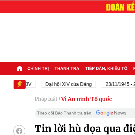
CHÍNH TRỊ
THANH TRA
TIẾP DÂN, KHIẾU TỐ
 hội XIV
Đại hội XIV của Đảng
23/11/1945 - 23/11/
Vì An ninh Tổ quốc
Pháp luật
/
Theo dõi Báo Thanh tra trên
Tin lời hù dọa qua đi