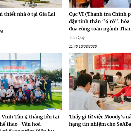
i thiết nhà ở tại Gia Lai
Cục VI (Thanh tra Chính p
dậy tinh thần “6 rõ”, hòa 
đua cùng toàn ngành Than
26
Trần Quý
11:46 10/08/2026
 Vĩnh Tân 4 thắng lớn tại
Thấy gì từ việc Moody's n
thể thao -Văn hoá
hạng tín nhiệm cho SeAB