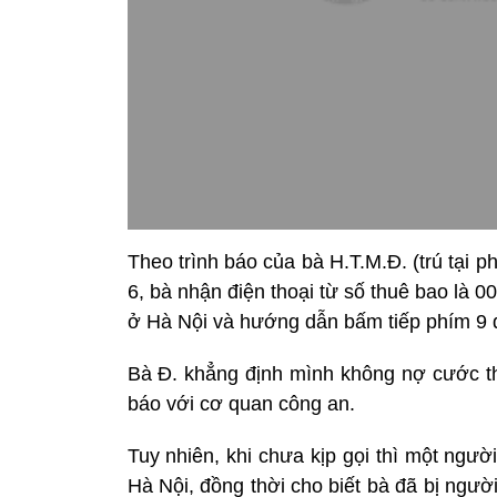
Theo trình báo của bà H.T.M.Đ. (trú tại
6, bà nhận điện thoại từ số thuê bao là 
ở Hà Nội và hướng dẫn bấm tiếp phím 9 để
Bà Đ. khẳng định mình không nợ cước th
báo với cơ quan công an.
Tuy nhiên, khi chưa kịp gọi thì một ngư
Hà Nội, đồng thời cho biết bà đã bị người