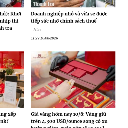
hủ): Khơi
Doanh nghiệp nhỏ và vừa sẽ được
nhịp thi
tiếp sức nhờ chính sách thuế
h tra
T.Vân
11:29 10/08/2026
âng xếp
Giá vàng hôm nay 10/8: Vàng giữ
ank?
trên 4.300 USD/ounce song có xu