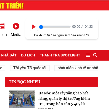
00:00
04:23
Play
o in
Media
Ca khúc:
Tự hào người làm báo Thanh tra
NHÀ ĐẤT
DU LỊCH
THANH TRA SPOTLIGHT
Tôi yêu Tổ quốc tôi
phát triển kinh tế tư nhân
chín
TIN ĐỌC NHIỀU
Hà Nội: Một cây xăng báo hết
hàng, quản lý thị trường kiểm
tra, trong bồn còn 5.409 lít