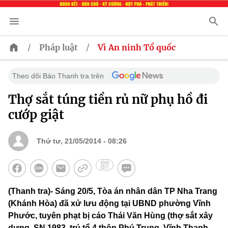
/
/
Pháp luật
Vì An ninh Tổ quốc
Theo dõi Báo Thanh tra trên
Thợ sắt túng tiền rủ nữ phụ hồ đi
cướp giật
Thứ tư, 21/05/2014 - 08:26
(Thanh tra)- Sáng 20/5, Tòa án nhân dân TP Nha Trang
(Khánh Hòa) đã xử lưu động tại UBND phường Vĩnh
Phước, tuyên phạt bị cáo Thái Văn Hùng (thợ sắt xây
dựng, SN 1983, trú tổ 4 thôn Phú Trung, Vĩnh Thạnh,