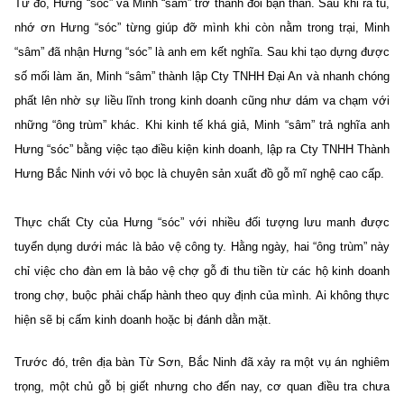
Từ đó, Hưng “sóc” và Minh “sâm” trở thành đôi bạn thân. Sau khi ra tù,
nhớ ơn Hưng “sóc” từng giúp đỡ mình khi còn nằm trong trại, Minh
“sâm” đã nhận Hưng “sóc” là anh em kết nghĩa. Sau khi tạo dựng được
số mối làm ăn, Minh “sâm” thành lập Cty TNHH Đại An và nhanh chóng
phất lên nhờ sự liều lĩnh trong kinh doanh cũng như dám va chạm với
những “ông trùm” khác. Khi kinh tế khá giả, Minh “sâm” trả nghĩa anh
Hưng “sóc” bằng việc tạo điều kiện kinh doanh, lập ra Cty TNHH Thành
Hưng Bắc Ninh với vỏ bọc là chuyên sản xuất đồ gỗ mĩ nghệ cao cấp.
Thực chất Cty của Hưng “sóc” với nhiều đối tượng lưu manh được
tuyển dụng dưới mác là bảo vệ công ty. Hằng ngày, hai “ông trùm” này
chỉ việc cho đàn em là bảo vệ chợ gỗ đi thu tiền từ các hộ kinh doanh
trong chợ, buộc phải chấp hành theo quy định của mình. Ai không thực
hiện sẽ bị cấm kinh doanh hoặc bị đánh dằn mặt.
Trước đó, trên địa bàn Từ Sơn, Bắc Ninh đã xảy ra một vụ án nghiêm
trọng, một chủ gỗ bị giết nhưng cho đến nay, cơ quan điều tra chưa