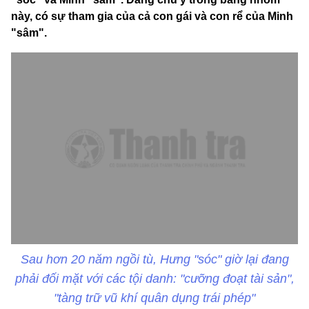
này, có sự tham gia của cả con gái và con rể của Minh
"sâm".
Sau hơn 20 năm ngồi tù, Hưng "sóc" giờ lại đang
phải đối mặt với các tội danh: "cưỡng đoạt tài sản",
"tàng trữ vũ khí quân dụng trái phép"