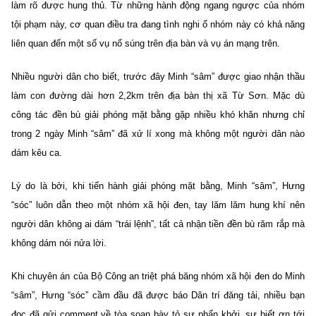
làm rõ được hung thủ. Từ những hành động ngang ngược của nhóm
tội phạm này, cơ quan điều tra đang tình nghi ổ nhóm này có khả năng
liên quan đến một số vụ nổ súng trên địa bàn và vụ án mạng trên.
Nhiều người dân cho biết, trước đây Minh “sâm” được giao nhận thầu
làm con đường dài hơn 2,2km trên địa bàn thị xã Từ Sơn. Mặc dù
công tác đền bù giải phóng mặt bằng gặp nhiều khó khăn nhưng chỉ
trong 2 ngày Minh “sâm” đã xử lí xong mà không một người dân nào
dám kêu ca.
Lý do là bởi, khi tiến hành giải phóng mặt bằng, Minh “sâm”, Hưng
“sóc” luôn dẫn theo một nhóm xã hội đen, tay lăm lăm hung khí nên
người dân không ai dám “trái lệnh”, tất cả nhận tiền đền bù răm rắp mà
không dám nói nửa lời.
Khi chuyên án của Bộ Công an triệt phá băng nhóm xã hội đen do Minh
“sâm”, Hưng “sóc” cầm đầu đã được báo Dân trí đăng tải, nhiều bạn
đọc đã gửi comment về tòa soạn bày tỏ sự phấn khởi, sự biết ơn tới