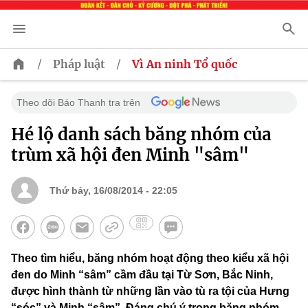
/
/
Pháp luật
Vì An ninh Tổ quốc
Theo dõi Báo Thanh tra trên
Hé lộ danh sách băng nhóm của
trùm xã hội đen Minh "sâm"
Thứ bảy, 16/08/2014 - 22:05
Theo tìm hiểu, băng nhóm hoạt động theo kiểu xã hội
đen do Minh “sâm” cầm đầu tại Từ Sơn, Bắc Ninh,
được hình thành từ những lần vào tù ra tội của Hưng
“sóc” và Minh “sâm”. Đáng chú ý trong băng nhóm