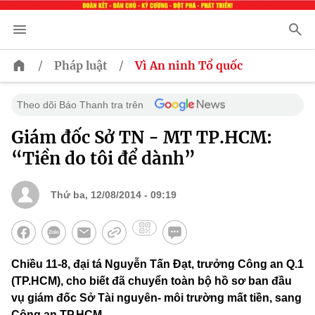
/
/
Pháp luật
Vì An ninh Tổ quốc
Theo dõi Báo Thanh tra trên
Giám đốc Sở TN - MT TP.HCM:
“Tiền do tôi để dành”
Thứ ba, 12/08/2014 - 09:19
Chiều 11-8, đại tá Nguyễn Tấn Đạt, trưởng Công an Q.1
(TP.HCM), cho biết đã chuyển toàn bộ hồ sơ ban đầu
vụ giám đốc Sở Tài nguyên- môi trường mất tiền, sang
Công an TP.HCM.