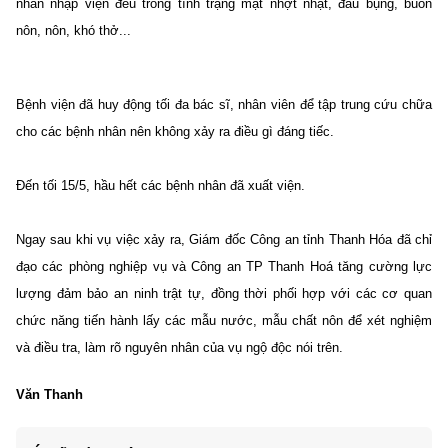
nhân nhập viện đều trong tình trạng mặt nhợt nhạt, đau bụng, buồn
nôn, nôn, khó thở...
Bệnh viện đã huy động tối đa bác sĩ, nhân viên để tập trung cứu chữa
cho các bệnh nhân nên không xảy ra điều gì đáng tiếc.
Đến tối 15/5, hầu hết các bệnh nhân đã xuất viện.
Ngay sau khi vụ việc xảy ra, Giám đốc Công an tỉnh Thanh Hóa đã chỉ
đạo các phòng nghiệp vụ và Công an TP Thanh Hoá tăng cường lực
lượng đảm bảo an ninh trật tự, đồng thời phối hợp với các cơ quan
chức năng tiến hành lấy các mẫu nước, mẫu chất nôn để x
ét nghiệm
và điều tra, làm rõ nguyên nhân của vụ ngộ độc nói trên.
Văn Thanh