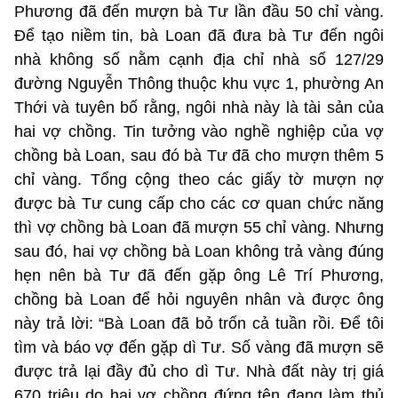
Phương đã đến mượn bà Tư lần đầu 50 chỉ vàng.
Để tạo niềm tin, bà Loan đã đưa bà Tư đến ngôi
nhà không số nằm cạnh địa chỉ nhà số 127/29
đường Nguyễn Thông thuộc khu vực 1, phường An
Thới và tuyên bố rằng, ngôi nhà này là tài sản của
hai vợ chồng. Tin tưởng vào nghề nghiệp của vợ
chồng bà Loan, sau đó bà Tư đã cho mượn thêm 5
chỉ vàng. Tổng cộng theo các giấy tờ mượn nợ
được bà Tư cung cấp cho các cơ quan chức năng
thì vợ chồng bà Loan đã mượn 55 chỉ vàng. Nhưng
sau đó, hai vợ chồng bà Loan không trả vàng đúng
hẹn nên bà Tư đã đến gặp ông Lê Trí Phương,
chồng bà Loan để hỏi nguyên nhân và được ông
này trả lời: “Bà Loan đã bỏ trốn cả tuần rồi. Để tôi
tìm và báo vợ đến gặp dì Tư. Số vàng đã mượn sẽ
được trả lại đầy đủ cho dì Tư. Nhà đất này trị giá
670 triệu do hai vợ chồng đứng tên đang làm thủ