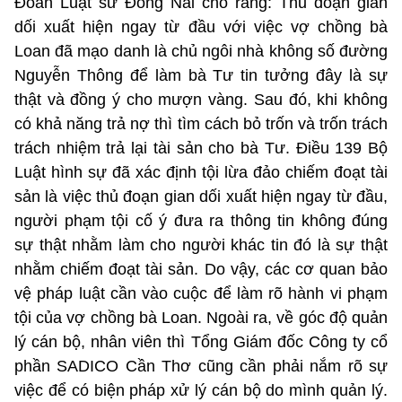
Đoàn Luật sư Đồng Nai cho rằng: Thủ đoạn gian
dối xuất hiện ngay từ đầu với việc vợ chồng bà
Loan đã mạo danh là chủ ngôi nhà không số đường
Nguyễn Thông để làm bà Tư tin tưởng đây là sự
thật và đồng ý cho mượn vàng. Sau đó, khi không
có khả năng trả nợ thì tìm cách bỏ trốn và trốn trách
trách nhiệm trả lại tài sản cho bà Tư. Điều 139 Bộ
Luật hình sự đã xác định tội lừa đảo chiếm đoạt tài
sản là việc thủ đoạn gian dối xuất hiện ngay từ đầu,
người phạm tội cố ý đưa ra thông tin không đúng
sự thật nhằm làm cho người khác tin đó là sự thật
nhằm chiếm đoạt tài sản. Do vậy, các cơ quan bảo
vệ pháp luật cần vào cuộc để làm rõ hành vi phạm
tội của vợ chồng bà Loan. Ngoài ra, về góc độ quản
lý cán bộ, nhân viên thì Tổng Giám đốc Công ty cổ
phần SADICO Cần Thơ cũng cần phải nắm rõ sự
việc để có biện pháp xử lý cán bộ do mình quản lý.