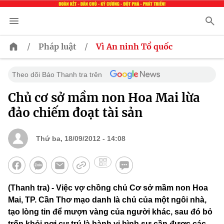
/
/
Pháp luật
Vì An ninh Tổ quốc
Theo dõi Báo Thanh tra trên
Chủ cơ sở mầm non Hoa Mai lừa
đảo chiếm đoạt tài sản
Thứ ba, 18/09/2012 - 14:08
(Thanh tra) - Việc vợ chồng chủ Cơ sở mầm non Hoa
Mai, TP. Cần Thơ mạo danh là chủ của một ngôi nhà,
tạo lòng tin để mượn vàng của người khác, sau đó bỏ
trốn khỏi nơi cư trú là hành vi hình sự cần được các