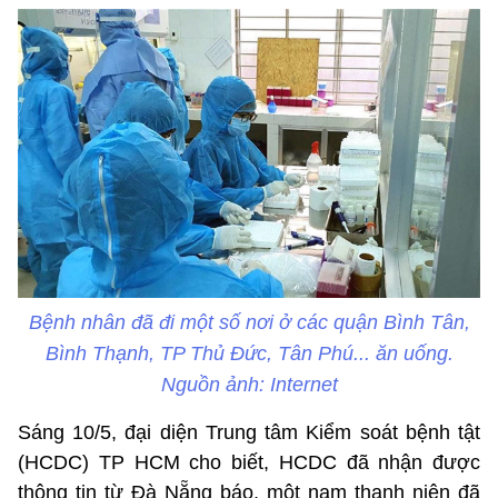
Bệnh nhân đã đi một số nơi ở các quận Bình Tân,
Bình Thạnh, TP Thủ Đức, Tân Phú... ăn uống.
Nguồn ảnh: Internet
Sáng 10/5, đại diện Trung tâm Kiểm soát bệnh tật
(HCDC) TP HCM cho biết, HCDC đã nhận được
thông tin từ Đà Nẵng báo, một nam thanh niên đã