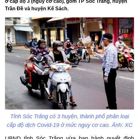
ở cấp độ 3 (nguy cơ cao), gồm TP Sóc Trăng, huyện
Trần Đề và huyện Kế Sách.
Tỉnh Sóc Trăng có 3 huyện, thành phố phân loại
cấp độ dịch Covid-19 ở mức nguy cơ cao. Ảnh: XC
UBND tỉnh Sóc Trăng vừa ban hành quyết định