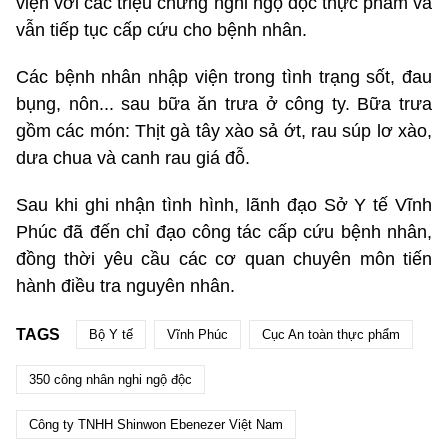
viện với các triệu chứng nghi ngộ độc thực phẩm và
vẫn tiếp tục cấp cứu cho bệnh nhân.
Các bệnh nhân nhập viện trong tình trạng sốt, đau
bụng, nôn... sau bữa ăn trưa ở công ty. Bữa trưa
gồm các món: Thịt gà tây xào sả ớt, rau súp lơ xào,
dưa chua và canh rau giá đỗ.
Sau khi ghi nhận tình hình, lãnh đạo Sở Y tế Vĩnh
Phúc đã đến chỉ đạo công tác cấp cứu bệnh nhân,
đồng thời yêu cầu các cơ quan chuyên môn tiến
hành điều tra nguyên nhân.
TAGS
Bộ Y tế
Vĩnh Phúc
Cục An toàn thực phẩm
350 công nhân nghi ngộ độc
Công ty TNHH Shinwon Ebenezer Việt Nam