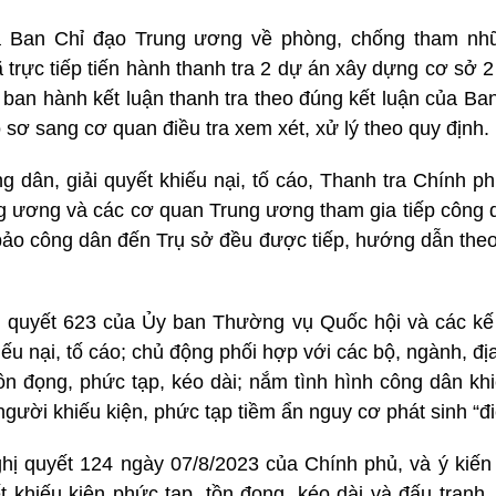
 Ban Chỉ đạo Trung ương về phòng, chống tham nhũn
 trực tiếp tiến hành thanh tra 2 dự án xây dựng cơ sở 
 ban hành kết luận thanh tra theo đúng kết luận của Ba
 sơ sang cơ quan điều tra xem xét, xử lý theo quy định.
ng dân, giải quyết khiếu nại, tố cáo, Thanh tra Chính p
g ương và các cơ quan Trung ương tham gia tiếp công d
o công dân đến Trụ sở đều được tiếp, hướng dẫn theo q
hị quyết 623 của Ủy ban Thường vụ Quốc hội và các kế 
iếu nại, tố cáo; chủ động phối hợp với các bộ, ngành, đ
tồn đọng, phức tạp, kéo dài; nắm tình hình công dân khi
ười khiếu kiện, phức tạp tiềm ẩn nguy cơ phát sinh “đ
ghị quyết 124 ngày 07/8/2023 của Chính phủ, và ý kiế
t khiếu kiện phức tạp, tồn đọng, kéo dài và đấu tranh, 