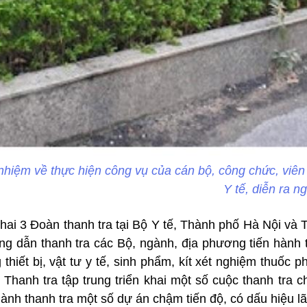
 nhiệm về thực hiện công vụ của cán bộ, công chức, viên
Y tế, diễn ra n
 khai 3 Đoàn thanh tra tại Bộ Y tế, Thành phố Hà Nội v
ng dẫn thanh tra các Bộ, ngành, địa phương tiến hành 
thiết bị, vật tư y tế, sinh phẩm, kít xét nghiệm thuốc 
 Thanh tra tập trung triển khai một số cuộc thanh tra c
ành thanh tra một số dự án chậm tiến độ, có dấu hiệu lã