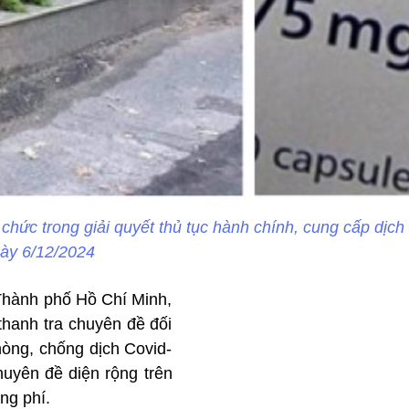
 chức trong giải quyết thủ tục hành chính, cung cấp dịc
gày 6/12/2024
à Thành phố Hồ Chí Minh,
thanh tra chuyên đề đối
phòng, chống dịch Covid-
huyên đề diện rộng trên
ng phí.