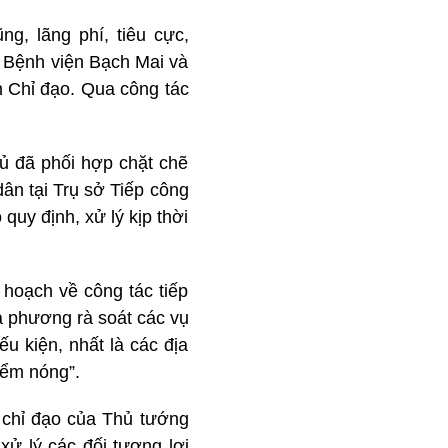
g, lãng phí, tiêu cực,
2 Bệnh viện Bạch Mai và
n Chỉ đạo. Qua công tác
hủ đã phối hợp chặt chẽ
ân tại Trụ sở Tiếp công
uy định, xử lý kịp thời
hoạch về công tác tiếp
ịa phương rà soát các vụ
ếu kiện, nhất là các địa
iểm nóng”.
n chỉ đạo của Thủ tướng
xử lý các đối tượng lợi