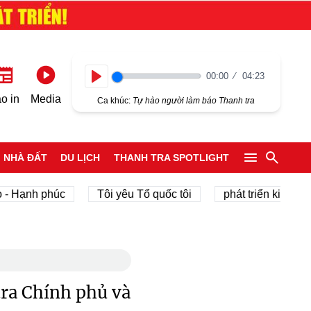
00:00
04:23
Play
o in
Media
Ca khúc:
Tự hào người làm báo Thanh tra
NHÀ ĐẤT
DU LỊCH
THANH TRA SPOTLIGHT
 phúc
Tôi yêu Tổ quốc tôi
phát triển kinh tế tư nhân
tra Chính phủ và