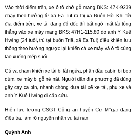
Vào thời điểm trên, xe ô tô chở gỗ mang BKS: 47K-9239
chạy theo hướng từ xã Ea Tul ra thị xã Buôn Hồ. Khi tới
địa điểm trên, xe tải đang đổ dốc thì bất ngờ mất lái tông
thẳng vào xe máy mang BKS: 47H1-115.80 do anh Y Kuê
Hwing (24 tuổi, trú tại buôn Triă, xã Ea Tul) điều khiển lưu
thông theo hướng ngược lại khiến cả xe máy và ô tô cùng
lao xuống mép suối.
Cú va chạm khiến xe tải bị lật ngửa, phần đầu cabin bị bẹp
dúm, xe máy bị gỗ nè nát. Người dân địa phương đã dùng
gậy cạy ca bin, nhanh chóng đưa tài xế xe tải, phụ xe và
anh Y Kuê Hwing đi cấp cứu.
Hiện lực lượng CSGT Công an huyện Cư M’’gar đang
điều tra, làm rõ nguyên nhân vụ tai nạn.
Quỳnh Anh