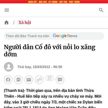
/
Xã hội
Theo dõi Báo Thanh tra trên
Người dân Cố đô với nỗi lo xăng
dởm
Thứ bảy, 10/03/2012 - 06:50
(Thanh tra)- Thời gian qua, trên địa bàn tỉnh Thừa
Thiên - Huế liên tiếp xảy ra nhiều vụ cháy xe máy. Mới
đây, vào 3 giờ chiều ngày 7/3, một chiếc xe Dylan biển
kiểm soát 75L1-1814 do ông Hoàng Văn Tuấn điều