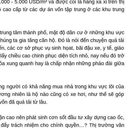
000 - 5.000 USD/m² và được coi là hàng xa xỉ trên thị
ộ cao cấp từ các dự án vốn tập trung ở các khu trung
trung tâm thành phố, mật độ dân cư ở những khu vực
chúng ta gia tăng căn hộ. Đó là nói đến chuyện quá tải
ển, các cơ sở phục vụ sinh họat, bãi đậu xe, y tế, giáo
ấy chiều cao chinh phục diện tích nhỏ, nay nếu đó trở
i tỏa xung quanh hay là chấp nhận những pháo đài giữa
ng người có khả năng mua nhà trong khu vực lõi của
ương nhiên là hộ nào cũng có xe hơi, như thế sẽ góp
ốn đã quá tải từ lâu.
ận cao nên phát sinh cơn sốt đầu tư xây dựng cao ốc,
ại đẩy trách nhiệm cho chính quyền…? Thị trường văn