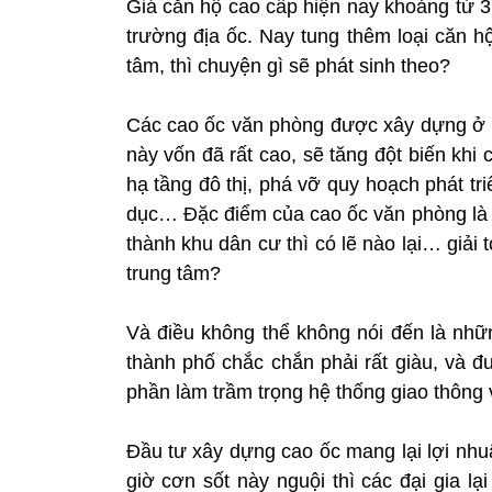
Giá căn hộ cao cấp hiện nay khoảng từ 3.
trường địa ốc. Nay tung thêm loại căn h
tâm, thì chuyện gì sẽ phát sinh theo?
Các cao ốc văn phòng được xây dựng ở 
này vốn đã rất cao, sẽ tăng đột biến khi 
hạ tầng đô thị, phá vỡ quy hoạch phát tri
dục… Đặc điểm của cao ốc văn phòng là l
thành khu dân cư thì có lẽ nào lại… giả
trung tâm?
Và điều không thể không nói đến là nhữ
thành phố chắc chắn phải rất giàu, và đ
phần làm trầm trọng hệ thống giao thông v
Đầu tư xây dựng cao ốc mang lại lợi nhu
giờ cơn sốt này nguội thì các đại gia l