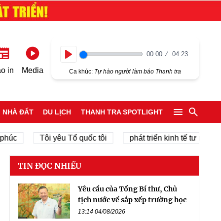
00:00
04:23
Play
o in
Media
Ca khúc:
Tự hào người làm báo Thanh tra
NHÀ ĐẤT
DU LỊCH
THANH TRA SPOTLIGHT
Tôi yêu Tổ quốc tôi
phát triển kinh tế tư nhân
TIN ĐỌC NHIỀU
Yêu cầu của Tổng Bí thư, Chủ
tịch nước về sắp xếp trường học
13:14 04/08/2026