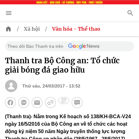
/
/
Xã hội
Văn hóa - Thể thao
Theo dõi Báo Thanh tra trên
Thanh tra Bộ Công an: Tổ chức
giải bóng đá giao hữu
Thứ sáu, 24/03/2017 - 13:52
(Thanh tra)- Nằm trong Kế hoạch số 138/KH-BCA-V24
ngày 16/5/2016 của Bộ Công an về tổ chức các hoạt
động kỷ niệm 50 năm Ngày truyền thống lực lượng
Thanh tra Công an nhân dân (28/5/1967 - 28/5/2017),