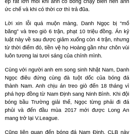
ép rất lớn mỗi khi anh có bóng chạy biên nên anh
ức chế và khi có thời cơ thì trả đũa.
Lời xin lỗi quá muộn màng, Danh Ngọc bị “mổ
băng” và treo giò 6 trận, phạt 10 triệu đồng. Án kỷ
luật này về sau được giảm xuống còn 4 trận, nhưng
từ thời điểm đó, tiền vệ họ Hoàng gần như chôn vùi
luôn tương lai tươi sáng của chính mình.
Cùng với người anh em song sinh Nhật Nam, Danh
Ngọc điêu đứng cùng đà tuột dốc của bóng đá
thành Nam. Anh chịu án treo giò đến 18 tháng vì
phá hợp đồng từ Nam Định sang Ninh Bình. Khi đội
bóng bầu Trường giải thể, Ngọc từng phải đi đá
phủi và đến đầu mùa 2017 mới được Long An
mang trở lại V.League.
Cũng liên quan đến bóng đá Nam Định, CLB này