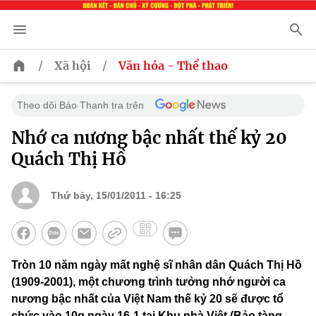
/
/
Xã hội
Văn hóa - Thể thao
Theo dõi Báo Thanh tra trên
Nhớ ca nương bậc nhất thế kỷ 20
Quách Thị Hồ
Thứ bảy, 15/01/2011 - 16:25
Tròn 10 năm ngày mất nghệ sĩ nhân dân Quách Thị Hồ
(1909-2001), một chương trình tưởng nhớ người ca
nương bậc nhất của Việt Nam thế kỷ 20 sẽ được tổ
chức vào 10g ngày 16-1 tại Khu nhà Việt (Bảo tàng