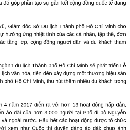
qua đó góp phần tạo sự gắn kết cộng đồng quốc tế đang
g Vũ, Giám đốc Sở Du lịch Thành phố Hồ Chí Minh cho
sự hưởng ứng nhiệt tình của các cá nhân, tập thể, đơn
các tầng lớp, cộng đồng người dân và du khách tham
 ngành du lịch Thành phố Hồ Chí Minh sẽ phát triển Lễ
u lịch văn hóa, tiến đến xây dựng một thương hiệu sản
h phố Hồ Chí Minh, thu hút thêm nhiều du khách trong
n 4 năm 2017 diễn ra với hơn 13 hoạt động hấp dẫn,
ễn áo dài của hơn 3.000 người tại Phố đi bộ Nguyễn
g và ngoài nước. Hầu hết các hoạt động được tổ chức
ười xem như Cuộc thi duyên dáng áo dài; chụp ảnh