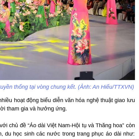
 truyền thống tại vòng chung kết. (Ảnh: An Hiếu/TTXVN)
 nhiều hoạt động biểu diễn văn hóa nghệ thuật giao lưu
ười tham gia và hưởng ứng.
với chủ đề “Áo dài Việt Nam-Hội tụ và Thăng hoa” còn
 du học sinh các nước trong trang phục áo dài như: