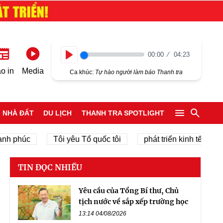
00:00
04:23
Play
o in
Media
Ca khúc:
Tự hào người làm báo Thanh tra
NHÀ ĐẤT
DU LỊCH
THANH TRA SPOTLIGHT
úc
Tôi yêu Tổ quốc tôi
phát triển kinh tế tư nhân
TIN ĐỌC NHIỀU
Yêu cầu của Tổng Bí thư, Chủ
tịch nước về sắp xếp trường học
13:14 04/08/2026