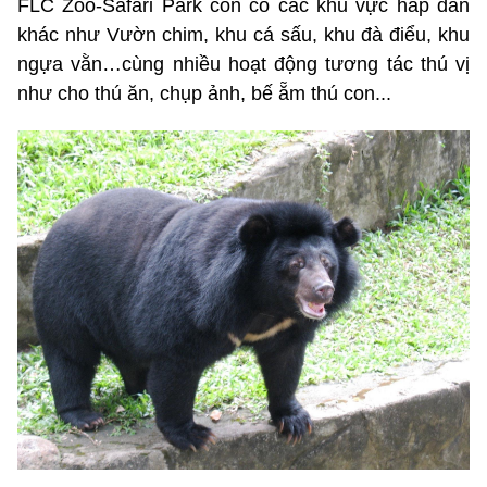
FLC Zoo-Safari Park còn có các khu vực hấp dẫn
khác như Vườn chim, khu cá sấu, khu đà điểu, khu
ngựa vằn…cùng nhiều hoạt động tương tác thú vị
như cho thú ăn, chụp ảnh, bế ẵm thú con...