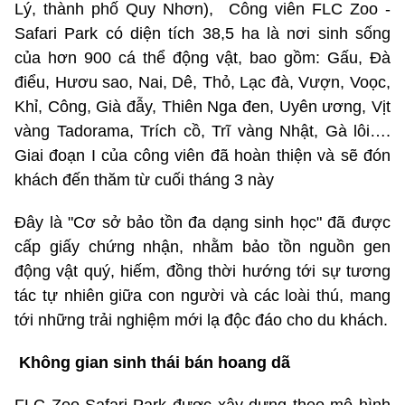
Lý, thành phố Quy Nhơn), Công viên FLC Zoo -
Safari Park có diện tích 38,5 ha là nơi sinh sống
của hơn 900 cá thể động vật, bao gồm: Gấu, Đà
điểu, Hươu sao, Nai, Dê, Thỏ, Lạc đà, Vượn, Voọc,
Khỉ, Công, Già đẫy, Thiên Nga đen, Uyên ương, Vịt
vàng Tadorama, Trích cồ, Trĩ vàng Nhật, Gà lôi….
Giai đoạn I của công viên đã hoàn thiện và sẽ đón
khách đến thăm từ cuối tháng 3 này
Đây là "Cơ sở bảo tồn đa dạng sinh học" đã được
cấp giấy chứng nhận, nhằm bảo tồn nguồn gen
động vật quý, hiếm, đồng thời hướng tới sự tương
tác tự nhiên giữa con người và các loài thú, mang
tới những trải nghiệm mới lạ độc đáo cho du khách.
Không gian sinh thái bán hoang dã
FLC Zoo-Safari Park được xây dựng theo mô hình