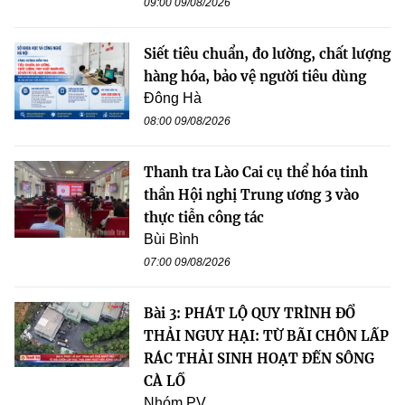
09:00 09/08/2026
Siết tiêu chuẩn, đo lường, chất lượng
hàng hóa, bảo vệ người tiêu dùng
Đông Hà
08:00 09/08/2026
Thanh tra Lào Cai cụ thể hóa tinh
thần Hội nghị Trung ương 3 vào
thực tiễn công tác
Bùi Bình
07:00 09/08/2026
Bài 3: PHÁT LỘ QUY TRÌNH ĐỔ
THẢI NGUY HẠI: TỪ BÃI CHÔN LẤP
RÁC THẢI SINH HOẠT ĐẾN SÔNG
CÀ LỒ
Nhóm PV