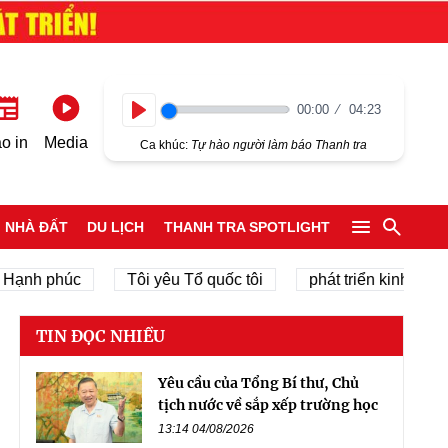
00:00
04:23
Play
o in
Media
Ca khúc:
Tự hào người làm báo Thanh tra
NHÀ ĐẤT
DU LỊCH
THANH TRA SPOTLIGHT
phúc
Tôi yêu Tổ quốc tôi
phát triển kinh tế tư nhân
TIN ĐỌC NHIỀU
Yêu cầu của Tổng Bí thư, Chủ
tịch nước về sắp xếp trường học
13:14 04/08/2026