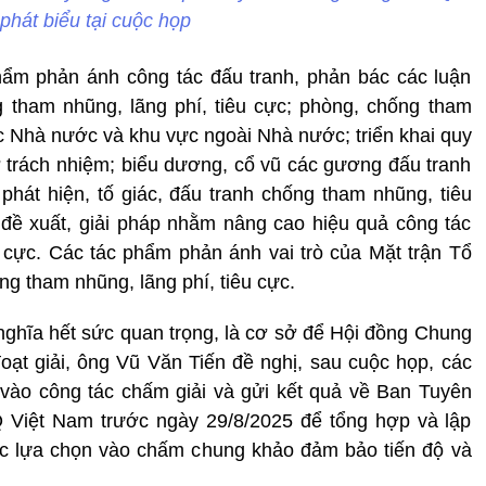
phát biểu tại cuộc họp
ẩm phản ánh công tác đấu tranh, phản bác các luận
 tham nhũng, lãng phí, tiêu cực; phòng, chống tham
ực Nhà nước và khu vực ngoài Nhà nước; triển khai quy
ợ trách nhiệm; biểu dương, cổ vũ các gương đấu tranh
phát hiện, tố giác, đấu tranh chống tham nhũng, tiêu
 đề xuất, giải pháp nhằm nâng cao hiệu quả công tác
 cực. Các tác phẩm phản ánh vai trò của Mặt trận Tổ
g tham nhũng, lãng phí, tiêu cực.
ghĩa hết sức quan trọng, là cơ sở để Hội đồng Chung
ạt giải, ông Vũ Văn Tiến đề nghị, sau cuộc họp, các
vào công tác chấm giải và gửi kết quả về Ban Tuyên
Việt Nam trước ngày 29/8/2025 để tổng hợp và lập
c lựa chọn vào chấm chung khảo đảm bảo tiến độ và