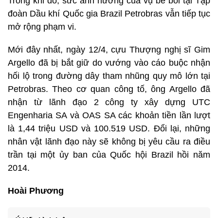
Trong khi đó, sức ảnh hưởng của vụ bê bối tại Tập
đoàn Dầu khí Quốc gia Brazil Petrobras vẫn tiếp tục
mở rộng phạm vi.
Mới đây nhất, ngày 12/4, cựu Thượng nghị sĩ Gim
Argello đã bị bắt giữ do vướng vào cáo buộc nhận
hối lộ trong đường dây tham nhũng quy mô lớn tại
Petrobras. Theo cơ quan công tố, ông Argello đã
nhận từ lãnh đạo 2 công ty xây dựng UTC
Engenharia SA và OAS SA các khoản tiền lần lượt
là 1,44 triệu USD và 100.519 USD. Đổi lại, những
nhân vật lãnh đạo này sẽ không bị yêu cầu ra điều
trần tại một ủy ban của Quốc hội Brazil hồi năm
2014.
Hoài Phương