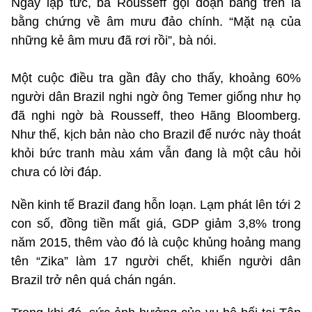
Ngay lập tức, bà Rousseff gọi đoạn băng trên là
bằng chứng về âm mưu đảo chính. “Mặt nạ của
những kẻ âm mưu đã rơi rồi”, bà nói.
Một cuộc điều tra gần đây cho thấy, khoảng 60%
người dân Brazil nghi ngờ ông Temer giống như họ
đã nghi ngờ bà Rousseff, theo Hãng Bloomberg.
Như thế, kịch bản nào cho Brazil để nước này thoát
khỏi bức tranh màu xám vẫn đang là một câu hỏi
chưa có lời đáp.
Nền kinh tế Brazil đang hỗn loạn. Lạm phát lên tới 2
con số, đồng tiền mất giá, GDP giảm 3,8% trong
năm 2015, thêm vào đó là cuộc khủng hoảng mang
tên “Zika” làm 17 người chết, khiến người dân
Brazil trở nên quá chán ngán.