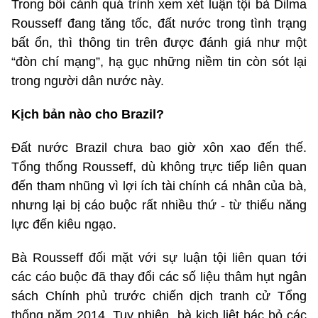
Trong bối cảnh quá trình xem xét luận tội bà Dilma
Rousseff đang tăng tốc, đất nước trong tình trạng
bất ổn, thì thông tin trên được đánh giá như một
“đòn chí mạng”, hạ gục những niềm tin còn sót lại
trong người dân nước này.
Kịch bản nào cho Brazil?
Đất nước Brazil chưa bao giờ xôn xao đến thế.
Tổng thống Rousseff, dù không trực tiếp liên quan
đến tham nhũng vì lợi ích tài chính cá nhân của bà,
nhưng lại bị cáo buộc rất nhiều thứ - từ thiếu năng
lực đến kiêu ngạo.
Bà Rousseff đối mặt với sự luận tội liên quan tới
các cáo buộc đã thay đổi các số liệu thâm hụt ngân
sách Chính phủ trước chiến dịch tranh cử Tổng
thống năm 2014. Tuy nhiên, bà kịch liệt bác bỏ các