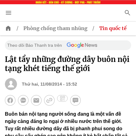
/
/
Phòng chống tham nhũng
Tin quốc tế
Theo dõi Báo Thanh tra trên
Lật tẩy những đường dây buôn nội
tạng khét tiếng thế giới
Thứ hai, 11/08/2014 - 15:52
Buôn bán nội tạng người sống đang là một vấn đề
ngày càng đáng lo ngại ở nhiều nước trên thế giới.
Tuy rất nhiều đường dây đã bị phanh phui song do
nhu cầu cấy ghép cao nên không ít kẻ bất chấp tất cả