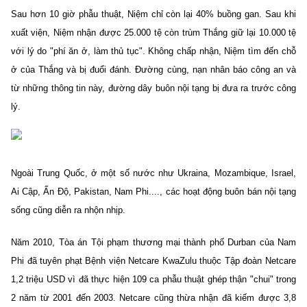
Sau hơn 10 giờ phẫu thuật, Niệm chỉ còn lại 40% buồng gan. Sau khi
xuất viện, Niệm nhận được 25.000 tệ còn trùm Thắng giữ lại 10.000 tệ
với lý do "phí ăn ở, làm thủ tục". Không chấp nhận, Niệm tìm đến chỗ
ở của Thắng và bị đuổi đánh. Đường cùng, nạn nhân báo công an và
từ những thông tin này, đường dây buôn nội tạng bị đưa ra trước công
lý.
Ngoài Trung Quốc, ở một số nước như Ukraina, Mozambique, Israel,
Ai Cập, Ấn Độ, Pakistan, Nam Phi...., các hoạt động buôn bán nội tạng
sống cũng diễn ra nhộn nhịp.
Năm 2010, Tòa án Tội phạm thương mại thành phố Durban của Nam
Phi đã tuyên phạt Bệnh viện Netcare KwaZulu thuộc Tập đoàn Netcare
1,2 triệu USD vì đã thực hiện 109 ca phẫu thuật ghép thận "chui" trong
2 năm từ 2001 đến 2003. Netcare cũng thừa nhận đã kiếm được 3,8