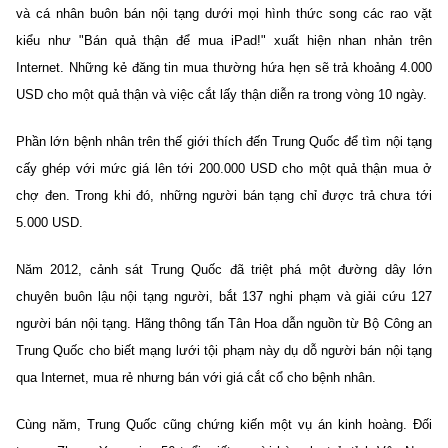
và cá nhân buôn bán nội tạng dưới mọi hình thức song các rao vặt
kiểu như "Bán quả thận để mua iPad!" xuất hiện nhan nhản trên
Internet. Những kẻ đăng tin mua thường hứa hẹn sẽ trả khoảng 4.000
USD cho một quả thận và việc cắt lấy thận diễn ra trong vòng 10 ngày.
Phần lớn bệnh nhân trên thế giới thích đến Trung Quốc để tìm nội tạng
cấy ghép với mức giá lên tới 200.000 USD cho một quả thận mua ở
chợ đen. Trong khi đó, những người bán tạng chỉ được trả chưa tới
5.000 USD.
Năm 2012, cảnh sát Trung Quốc đã triệt phá một đường dây lớn
chuyên buôn lậu nội tạng người, bắt 137 nghi phạm và giải cứu 127
người bán nội tạng. Hãng thông tấn Tân Hoa dẫn nguồn từ Bộ Công an
Trung Quốc cho biết mạng lưới tội phạm này dụ dỗ người bán nội tạng
qua Internet, mua rẻ nhưng bán với giá cắt cổ cho bệnh nhân.
Cùng năm, Trung Quốc cũng chứng kiến một vụ án kinh hoàng. Đối