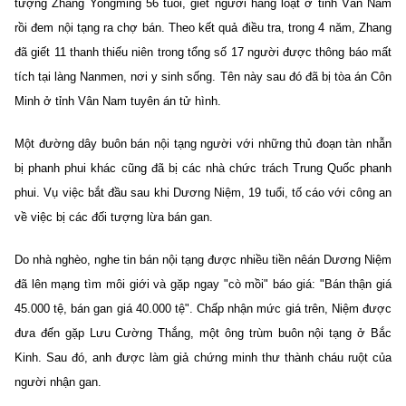
tượng Zhang Yongming 56 tuổi, giết người hàng loạt ở tỉnh Vân Nam
rồi đem nội tạng ra chợ bán. Theo kết quả điều tra, trong 4 năm, Zhang
đã giết 11 thanh thiếu niên trong tổng số 17 người được thông báo mất
tích tại làng Nanmen, nơi y sinh sống. Tên này sau đó đã bị tòa án Côn
Minh ở tỉnh Vân Nam tuyên án tử hình.
Một đường dây buôn bán nội tạng người với những thủ đoạn tàn nhẫn
bị phanh phui khác cũng đã bị các nhà chức trách Trung Quốc phanh
phui. Vụ việc bắt đầu sau khi Dương Niệm, 19 tuổi, tố cáo với công an
về việc bị các đối tượng lừa bán gan.
Do nhà nghèo, nghe tin bán nội tạng được nhiều tiền nêán Dương Niệm
đã lên mạng tìm môi giới và gặp ngay "cò mồi" báo giá: "Bán thận giá
45.000 tệ, bán gan giá 40.000 tệ". Chấp nhận mức giá trên, Niệm được
đưa đến gặp Lưu Cường Thắng, một ông trùm buôn nội tạng ở Bắc
Kinh. Sau đó, anh được làm giả chứng minh thư thành cháu ruột của
người nhận gan.