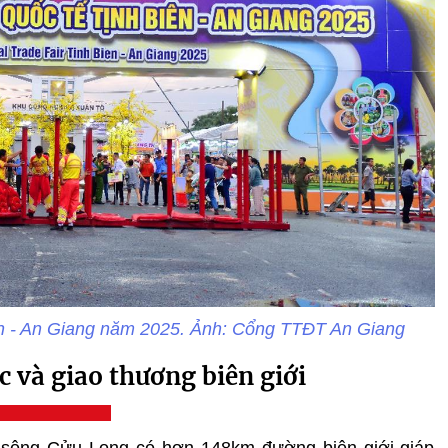
ên - An Giang năm 2025. Ảnh: Cổng TTĐT An Giang
 và giao thương biên giới
g sông Cửu Long có hơn 148km đường biên giới giáp