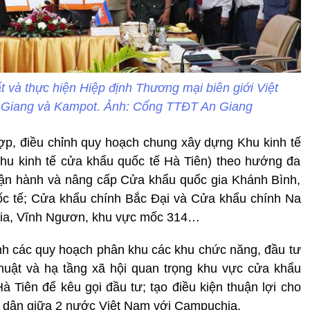
ất và thực hiện Hiệp định Thương mại biên giới Việt
n Giang và Kampot. Ảnh: Cổng TTĐT An Giang
hợp, điều chỉnh quy hoạch chung xây dựng Khu kinh tế
hu kinh tế cửa khẩu quốc tế Hà Tiên) theo hướng đa
 vận hành và nâng cấp Cửa khẩu quốc gia Khánh Bình,
ốc tế; Cửa khẩu chính Bắc Đại và Cửa khẩu chính Na
Gia, Vĩnh Ngươn, khu vực mốc 314…
hành các quy hoạch phân khu các khu chức năng, đầu tư
thuật và hạ tầng xã hội quan trọng khu vực cửa khẩu
 Tiên để kêu gọi đầu tư; tạo điều kiện thuận lợi cho
ân dân giữa 2 nước Việt Nam với Campuchia.