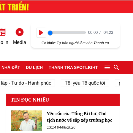
00:00
04:23
Play
o in
Media
Ca khúc:
Tự hào người làm báo Thanh tra
NHÀ ĐẤT
DU LỊCH
THANH TRA SPOTLIGHT
 Tự do - Hạnh phúc
Tôi yêu Tổ quốc tôi
phát triển ki
TIN ĐỌC NHIỀU
Yêu cầu của Tổng Bí thư, Chủ
tịch nước về sắp xếp trường học
13:14 04/08/2026