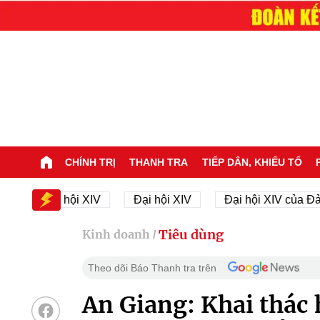
CHÍNH TRỊ
THANH TRA
TIẾP DÂN, KHIẾU TỐ
ự Đại hội XIV
Đại hội XIV
Đại hội XIV của Đảng
Tiêu dùng
Kinh doanh
/
Theo dõi Báo Thanh tra trên
An Giang: Khai thác 