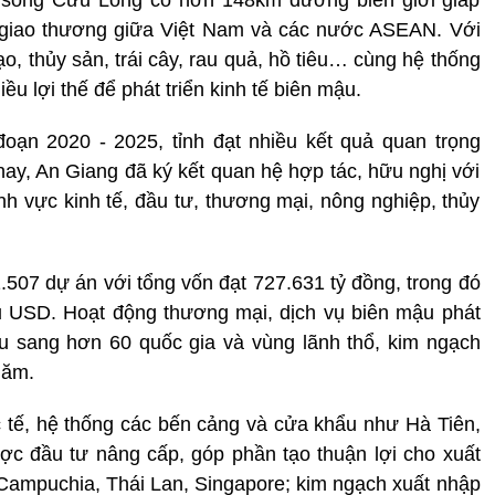
g giao thương giữa Việt Nam và các nước ASEAN. Với
, thủy sản, trái cây, rau quả, hồ tiêu… cùng hệ thống
ều lợi thế để phát triển kinh tế biên mậu.
ạn 2020 - 2025, tỉnh đạt nhiều kết quả quan trọng
 nay, An Giang đã ký kết quan hệ hợp tác, hữu nghị với
nh vực kinh tế, đầu tư, thương mại, nông nghiệp, thủy
.507 dự án với tổng vốn đạt 727.631 tỷ đồng, trong đó
ệu USD. Hoạt động thương mại, dịch vụ biên mậu phát
ẩu sang hơn 60 quốc gia và vùng lãnh thổ, kim ngạch
năm.
c tế, hệ thống các bến cảng và cửa khẩu như Hà Tiên,
c đầu tư nâng cấp, góp phần tạo thuận lợi cho xuất
Campuchia, Thái Lan, Singapore; kim ngạch xuất nhập