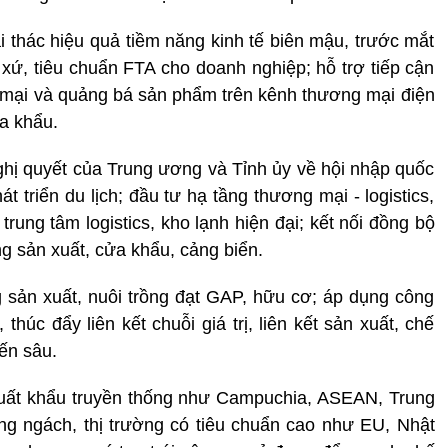
thác hiệu quả tiềm năng kinh tế biên mậu, trước mắt
 xứ, tiêu chuẩn FTA cho doanh nghiệp; hỗ trợ tiếp cận
g mại và quảng bá sản phẩm trên kênh thương mại điện
ửa khẩu.
nghị quyết của Trung ương và Tỉnh ủy về hội nhập quốc
t triển du lịch; đầu tư hạ tầng thương mại - logistics,
rung tâm logistics, kho lạnh hiện đại; kết nối đồng bộ
g sản xuất, cửa khẩu, cảng biển.
 sản xuất, nuôi trồng đạt GAP, hữu cơ; áp dụng công
húc đẩy liên kết chuỗi giá trị, liên kết sản xuất, chế
iến sâu.
 xuất khẩu truyền thống như Campuchia, ASEAN, Trung
ng ngách, thị trường có tiêu chuẩn cao như EU, Nhật