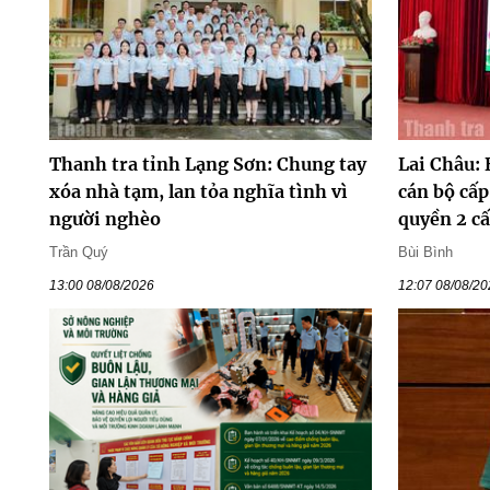
Thanh tra tỉnh Lạng Sơn: Chung tay
Lai Châu:
xóa nhà tạm, lan tỏa nghĩa tình vì
cán bộ cấ
người nghèo
quyền 2 c
Trần Quý
Bùi Bình
13:00 08/08/2026
12:07 08/08/2