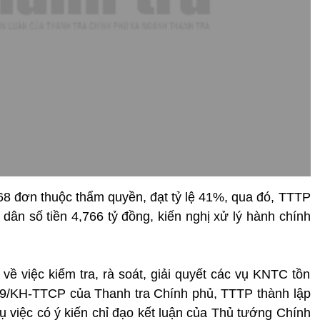
8 đơn thuộc thẩm quyền, đạt tỷ lệ 41%, qua đó, TTTP
 dân số tiền 4,766 tỷ đồng, kiến nghị xử lý hành chính
về việc kiểm tra, rà soát, giải quyết các vụ KNTC tồn
19/KH-TTCP của Thanh tra Chính phủ, TTTP thành lập
vụ việc có ý kiến chỉ đạo kết luận của Thủ tướng Chính