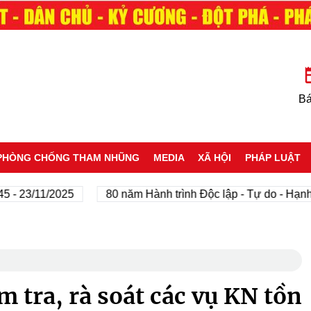
Bá
PHÒNG CHỐNG THAM NHŨNG
MEDIA
XÃ HỘI
PHÁP LUẬT
/11/2025
80 năm Hành trình Độc lập - Tự do - Hạnh phúc
 tra, rà soát các vụ KN tồn