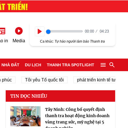
00:00
04:23
Play
o in
Media
Ca khúc:
Tự hào người làm báo Thanh tra
NHÀ ĐẤT
DU LỊCH
THANH TRA SPOTLIGHT
Tôi yêu Tổ quốc tôi
phát triển kinh tế tư nhân
TIN ĐỌC NHIỀU
Tây Ninh: Công bố quyết định
thanh tra hoạt động kinh doanh
vàng trang sức, mỹ nghệ tại 5