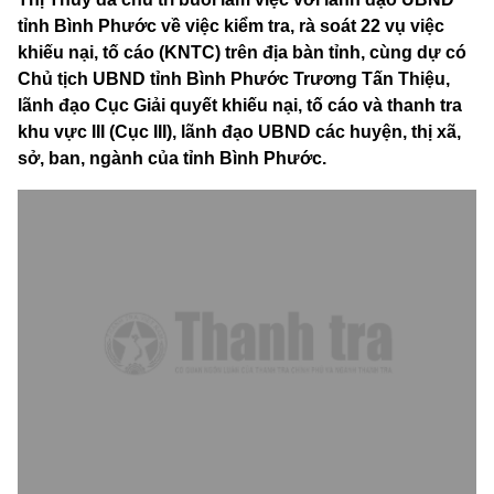
tỉnh Bình Phước về việc kiểm tra, rà soát 22 vụ việc
khiếu nại, tố cáo (KNTC) trên địa bàn tỉnh, cùng dự có
Chủ tịch UBND tỉnh Bình Phước Trương Tấn Thiệu,
lãnh đạo Cục Giải quyết khiếu nại, tố cáo và thanh tra
khu vực III (Cục III), lãnh đạo UBND các huyện, thị xã,
sở, ban, ngành của tỉnh Bình Phước.