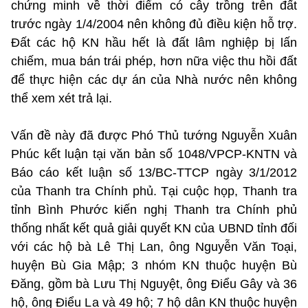
chứng minh về thời điểm có cây trồng trên đất
trước ngày 1/4/2004 nên không đủ điều kiện hỗ trợ.
Đất các hộ KN hầu hết là đất lâm nghiệp bị lấn
chiếm, mua bán trái phép, hơn nữa việc thu hồi đất
để thực hiện các dự án của Nhà nước nên không
thể xem xét trả lại.
Vấn đề này đã được Phó Thủ tướng Nguyễn Xuân
Phúc kết luận tại văn bản số 1048/VPCP-KNTN và
Báo cáo kết luận số 13/BC-TTCP ngày 3/1/2012
của Thanh tra Chính phủ. Tại cuộc họp, Thanh tra
tỉnh Bình Phước kiến nghị Thanh tra Chính phủ
thống nhất kết quả giải quyết KN của UBND tỉnh đối
với các hộ bà Lê Thị Lan, ông Nguyễn Văn Toại,
huyện Bù Gia Mập; 3 nhóm KN thuộc huyện Bù
Đăng, gồm bà Lưu Thị Nguyệt, ông Điểu Gây và 36
hộ, ông Điểu La và 49 hộ; 7 hộ dân KN thuộc huyện