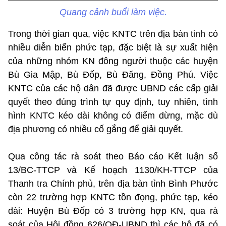
Quang cảnh buổi làm việc.
Trong thời gian qua, việc KNTC trên địa bàn tỉnh có
nhiều diễn biến phức tạp, đặc biệt là sự xuất hiện
của những nhóm KN đông người thuộc các huyện
Bù Gia Mập, Bù Đốp, Bù Đăng, Đồng Phú. Việc
KNTC của các hộ dân đã được UBND các cấp giải
quyết theo đúng trình tự quy định, tuy nhiên, tình
hình KNTC kéo dài không có điểm dừng, mặc dù
địa phương có nhiều cố gắng để giải quyết.
Qua công tác rà soát theo Báo cáo Kết luận số
13/BC-TTCP và Kế hoạch 1130/KH-TTCP của
Thanh tra Chính phủ, trên địa bàn tỉnh Bình Phước
còn 22 trường hợp KNTC tồn đọng, phức tạp, kéo
dài: Huyện Bù Đốp có 3 trường hợp KN, qua rà
soát của Hội đồng 626/QĐ-UBND thì các hộ đã có