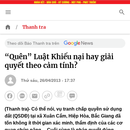
/
Thanh tra
Theo dõi Báo Thanh tra trên
“Quên” Luật Khiếu nại hay giải
quyết theo cảm tính?
Thứ sáu, 26/04/2013 - 17:37
(Thanh tra)- Có thể nói, vụ tranh chấp quyền sử dụng
đất (QSDĐ) tại xã Xuân Cẩm, Hiệp Hòa, Bắc Giang đã
tốn không ít thời gian xác minh, thẩm định của các cơ
quan chức năng… Cuối cùng là phán quyết đúng