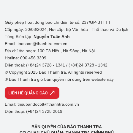
Giấy phép hoạt động báo chí điện tử số: 237/GP-BTTTT
Cấp ngày: 30/08/2024; Nơi cấp: Bộ Văn hóa - Thể thao và Du lịch
Tổng Biên tập:
Nguyễn Tuấn Anh
Email: toasoan@thanhtra.com.vn
Địa chỉ tòa soạn: 100 Tô Hiệu, Hà Đông, Hà Nội.
Hotline: 090.456.3399
Điện thoại: (+84)24 3728 - 1341 / (+84)24 3728 - 1342
© Copyright 2025 Báo Thanh tra, All rights reserved
® Báo Thanh tra giữ bản quyền nội dung trên website này
LIÊN HỆ QUẢNG CÁO
Email: trisubandocbtt@thanhtra.com.vn
Điện thoại: (+84)24 3728 2019
BẢN QUYỀN CỦA BÁO THANH TRA
CƠ QUAN CHỦ QUẢN: THANH TRA CHÍNH PHỦ