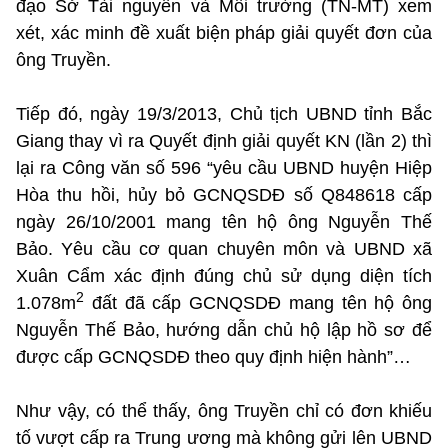
đạo Sở Tài nguyên và Môi trường (TN-MT) xem
xét, xác minh đề xuất biện pháp giải quyết đơn của
ông Truyền.
Tiếp đó, ngày 19/3/2013, Chủ tịch UBND tỉnh Bắc
Giang thay vì ra Quyết định giải quyết KN (lần 2) thì
lại ra Công văn số 596 “yêu cầu UBND huyện Hiệp
Hòa thu hồi, hủy bỏ GCNQSDĐ số Q848618 cấp
ngày 26/10/2001 mang tên hộ ông Nguyễn Thế
Bảo. Yêu cầu cơ quan chuyên môn và UBND xã
Xuân Cẩm xác định đúng chủ sử dụng diện tích
2
1.078m
đất đã cấp GCNQSDĐ mang tên hộ ông
Nguyễn Thế Bảo, hướng dẫn chủ hộ lập hồ sơ để
được cấp GCNQSDĐ theo quy định hiện hành”…
Như vậy, có thể thấy, ông Truyền chỉ có đơn khiếu
tố vượt cấp ra Trung ương mà không gửi lên UBND