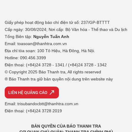
Giấy phép hoạt động báo chí điện tử số: 237/GP-BTTTT
Cấp ngày: 30/08/2024; Nơi cấp: Bộ Văn hóa - Thể thao và Du lịch
Tổng Biên tập:
Nguyễn Tuấn Anh
Email: toasoan@thanhtra.com.vn
Địa chỉ tòa soạn: 100 Tô Hiệu, Hà Đông, Hà Nội.
Hotline: 090.456.3399
Điện thoại: (+84)24 3728 - 1341 / (+84)24 3728 - 1342
© Copyright 2025 Báo Thanh tra, All rights reserved
® Báo Thanh tra giữ bản quyền nội dung trên website này
LIÊN HỆ QUẢNG CÁO
Email: trisubandocbtt@thanhtra.com.vn
Điện thoại: (+84)24 3728 2019
BẢN QUYỀN CỦA BÁO THANH TRA
CƠ QUAN CHỦ QUẢN: THANH TRA CHÍNH PHỦ